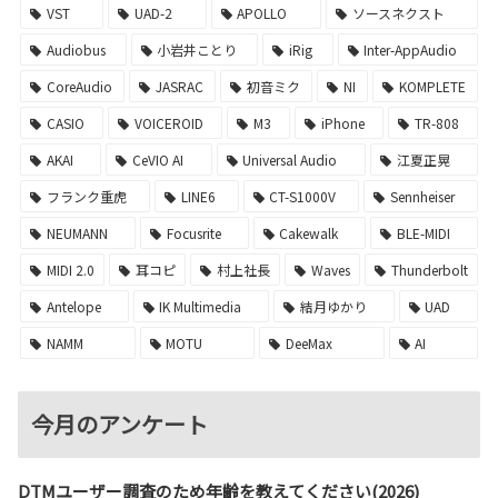
VST
UAD-2
APOLLO
ソースネクスト
Audiobus
小岩井ことり
iRig
Inter-AppAudio
CoreAudio
JASRAC
初音ミク
NI
KOMPLETE
CASIO
VOICEROID
M3
iPhone
TR-808
AKAI
CeVIO AI
Universal Audio
江夏正晃
フランク重虎
LINE6
CT-S1000V
Sennheiser
NEUMANN
Focusrite
Cakewalk
BLE-MIDI
MIDI 2.0
耳コピ
村上社長
Waves
Thunderbolt
Antelope
IK Multimedia
結月ゆかり
UAD
NAMM
MOTU
DeeMax
AI
今月のアンケート
DTMユーザー調査のため年齢を教えてください(2026)