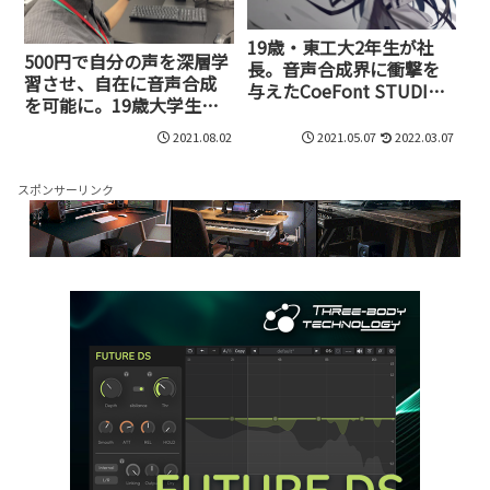
19歳・東工大2年生が社
500円で自分の声を深層学
長。音声合成界に衝撃を
習させ、自在に音声合成
与えたCoeFont STUDIO
を可能に。19歳大学生社
が目指すこれからの世界
長が開発したCoeFont
2021.08.02
2021.05.07
2022.03.07
CLOUDの破壊力
スポンサーリンク