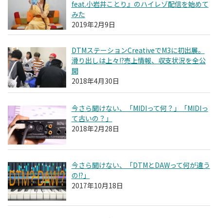
feat.小岩井ことり』のハイレゾ配信を始めて
みた
2019年2月9日
DTMステーションCreativeでM3に初出展。
滑り出しは上々!?売上情報、収支状況を全公
開
2018年4月30日
今さら聞けない、「MIDIって何？」「MIDIっ
て古いの？」
2018年2月28日
今さら聞けない、「DTMとDAWって何が違う
の!?」
2017年10月18日