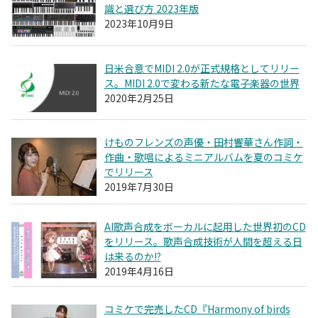
識と選び方 2023年版
2023年10月9日
日米合意でMIDI 2.0が正式規格としてリリー
ス。MIDI 2.0で変わる新たな電子楽器の世界
2020年2月25日
けものフレンズの声優・田村響華さん作詞・
作曲・歌唱によるミニアルバムを夏のコミケ
でリリース
2019年7月30日
AI歌声合成をボーカルに起用した世界初のCD
をリリース。歌声合成技術が人間を超える日
は来るのか!?
2019年4月16日
コミケで完売したCD『Harmony of birds