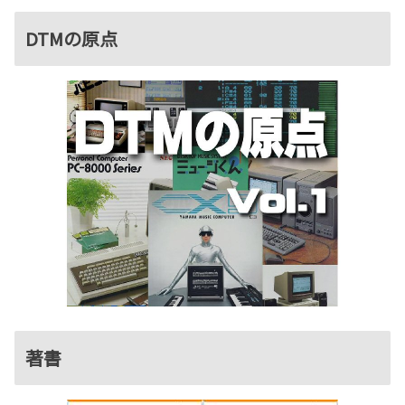
DTMの原点
著書