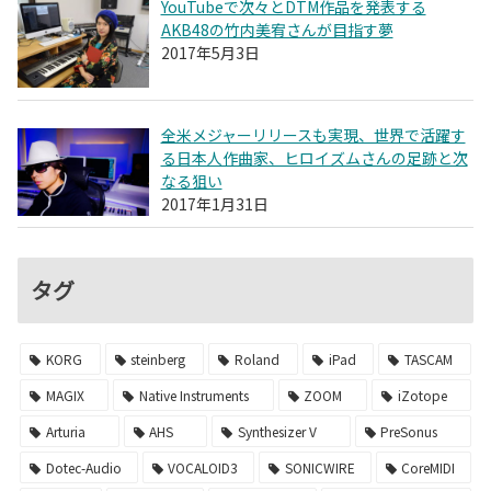
YouTubeで次々とDTM作品を発表する
AKB48の竹内美宥さんが目指す夢
2017年5月3日
全米メジャーリリースも実現、世界で活躍す
る日本人作曲家、ヒロイズムさんの足跡と次
なる狙い
2017年1月31日
タグ
KORG
steinberg
Roland
iPad
TASCAM
MAGIX
Native Instruments
ZOOM
iZotope
Arturia
AHS
Synthesizer V
PreSonus
Dotec-Audio
VOCALOID3
SONICWIRE
CoreMIDI