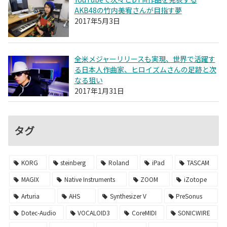
AKB48の竹内美宥さんが目指す夢
2017年5月3日
全米メジャーリリースも実現、世界で活躍す
る日本人作曲家、ヒロイズムさんの足跡と次
なる狙い
2017年1月31日
タグ
KORG
steinberg
Roland
iPad
TASCAM
MAGIX
Native Instruments
ZOOM
iZotope
Arturia
AHS
Synthesizer V
PreSonus
Dotec-Audio
VOCALOID3
CoreMIDI
SONICWIRE