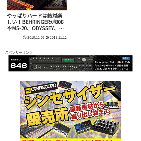
やっぱりハードは絶対楽
しい！BEHRINGERが808
やMS-20、ODYSSEY、
PRO-ONEの復刻版を超低
2019.11.06
2019.11.12
価格で続々発売。オリジ
ナルアナログシンセも1万
円台で!
スポンサーリンク