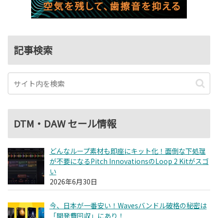
記事検索
DTM・DAW セール情報
どんなループ素材も即座にキット化！面倒な下処理
が不要になるPitch InnovationsのLoop 2 Kitがスゴ
い
2026年6月30日
今、日本が一番安い！Wavesバンドル破格の秘密は
「開発費回収」にあり！