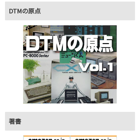
DTMの原点
著書