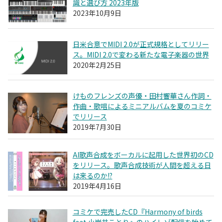
識と選び方 2023年版
2023年10月9日
日米合意でMIDI 2.0が正式規格としてリリー
ス。MIDI 2.0で変わる新たな電子楽器の世界
2020年2月25日
けものフレンズの声優・田村響華さん作詞・
作曲・歌唱によるミニアルバムを夏のコミケ
でリリース
2019年7月30日
AI歌声合成をボーカルに起用した世界初のCD
をリリース。歌声合成技術が人間を超える日
は来るのか!?
2019年4月16日
コミケで完売したCD『Harmony of birds