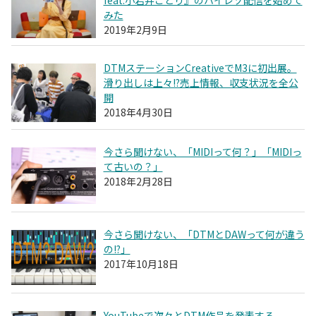
feat.小岩井ことり』のハイレゾ配信を始めて
みた
2019年2月9日
DTMステーションCreativeでM3に初出展。
滑り出しは上々!?売上情報、収支状況を全公
開
2018年4月30日
今さら聞けない、「MIDIって何？」「MIDIっ
て古いの？」
2018年2月28日
今さら聞けない、「DTMとDAWって何が違う
の!?」
2017年10月18日
YouTubeで次々とDTM作品を発表する