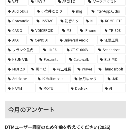
VST
UAD-2
APOLLO
ソースネクスト
Audiobus
小岩井ことり
iRig
Inter-AppAudio
CoreAudio
JASRAC
初音ミク
NI
KOMPLETE
CASIO
VOICEROID
M3
iPhone
TR-808
AKAI
CeVIO AI
Universal Audio
江夏正晃
フランク重虎
LINE6
CT-S1000V
Sennheiser
NEUMANN
Focusrite
Cakewalk
BLE-MIDI
MIDI 2.0
耳コピ
村上社長
Waves
Thunderbolt
Antelope
IK Multimedia
結月ゆかり
UAD
NAMM
MOTU
DeeMax
AI
今月のアンケート
DTMユーザー調査のため年齢を教えてください(2026)