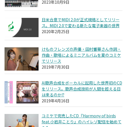
2023年10月9日
日米合意でMIDI 2.0が正式規格としてリリー
ス。MIDI 2.0で変わる新たな電子楽器の世界
2020年2月25日
けものフレンズの声優・田村響華さん作詞・
作曲・歌唱によるミニアルバムを夏のコミケ
でリリース
2019年7月30日
AI歌声合成をボーカルに起用した世界初のCD
をリリース。歌声合成技術が人間を超える日
は来るのか!?
2019年4月16日
コミケで完売したCD『Harmony of birds
feat.小岩井ことり』のハイレゾ配信を始めて