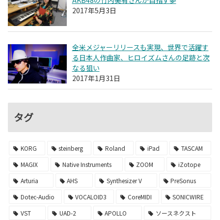
AKB48の竹内美宥さんが目指す夢
2017年5月3日
全米メジャーリリースも実現、世界で活躍す
る日本人作曲家、ヒロイズムさんの足跡と次
なる狙い
2017年1月31日
タグ
KORG
steinberg
Roland
iPad
TASCAM
MAGIX
Native Instruments
ZOOM
iZotope
Arturia
AHS
Synthesizer V
PreSonus
Dotec-Audio
VOCALOID3
CoreMIDI
SONICWIRE
VST
UAD-2
APOLLO
ソースネクスト