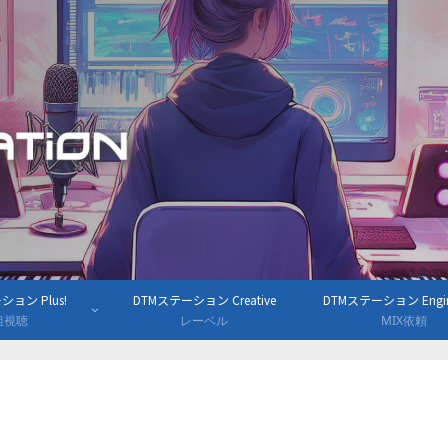
ョン Plus!
DTMステーション Creative
DTMステーション Engine
組視聴
レーベル
MIX依頼