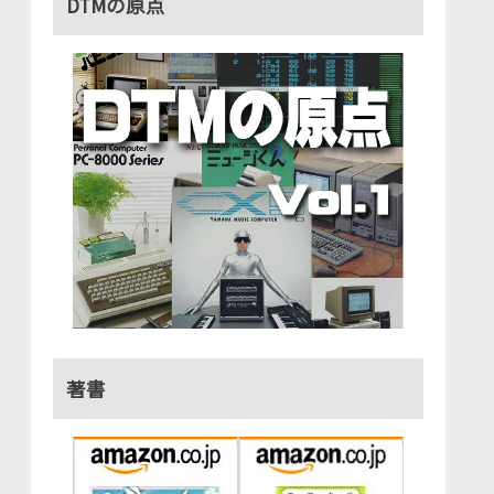
DTMの原点
著書