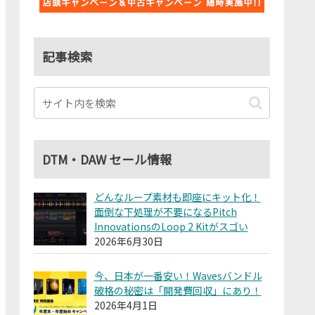
記事検索
DTM・DAW セール情報
どんなループ素材も即座にキット化！
面倒な下処理が不要になるPitch
InnovationsのLoop 2 Kitがスゴい
2026年6月30日
今、日本が一番安い！Wavesバンドル
破格の秘密は「開発費回収」にあり！
2026年4月1日