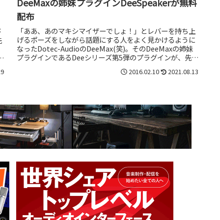
DeeMaxの姉妹プラグインDeeSpeakerが無料
配布
「ああ、あのマキシマイザーでしょ！」とレバーを持ち上
が
げるポーズをしながら話題にする人をよく見かけるように
先
なったDotec-AudioのDeeMax(笑)。そのDeeMaxの姉妹
プラグインであるDeeシリーズ第5弾のプラグインが、先
マ
日、無料で...
29
2016.02.10
2021.08.13