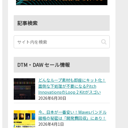
記事検索
DTM・DAW セール情報
どんなループ素材も即座にキット化！
面倒な下処理が不要になるPitch
InnovationsのLoop 2 Kitがスゴい
2026年6月30日
今、日本が一番安い！Wavesバンドル
破格の秘密は「開発費回収」にあり！
2026年4月1日