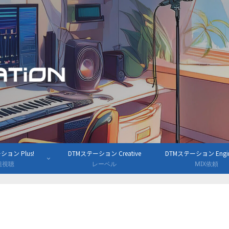
ョン Plus!
DTMステーション Creative
DTMステーション Engine
組視聴
レーベル
MIX依頼