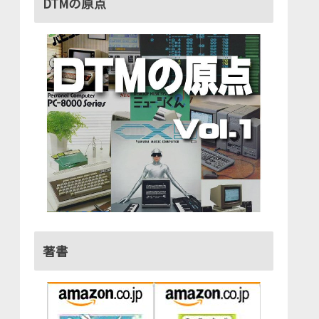
DTMの原点
著書