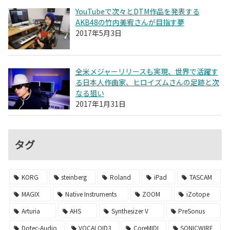
YouTubeで次々とDTM作品を発表する
AKB48の竹内美宥さんが目指す夢
2017年5月3日
全米メジャーリリースも実現、世界で活躍す
る日本人作曲家、ヒロイズムさんの足跡と次
なる狙い
2017年1月31日
タグ
KORG
steinberg
Roland
iPad
TASCAM
MAGIX
Native Instruments
ZOOM
iZotope
Arturia
AHS
Synthesizer V
PreSonus
Dotec-Audio
VOCALOID3
CoreMIDI
SONICWIRE