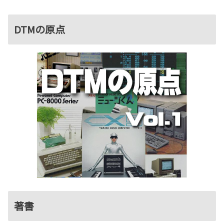
DTMの原点
著書