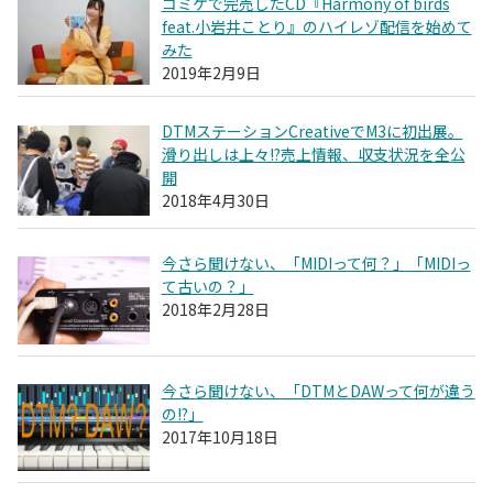
コミケで完売したCD『Harmony of birds
feat.小岩井ことり』のハイレゾ配信を始めて
みた
2019年2月9日
DTMステーションCreativeでM3に初出展。
滑り出しは上々!?売上情報、収支状況を全公
開
2018年4月30日
今さら聞けない、「MIDIって何？」「MIDIっ
て古いの？」
2018年2月28日
今さら聞けない、「DTMとDAWって何が違う
の!?」
2017年10月18日