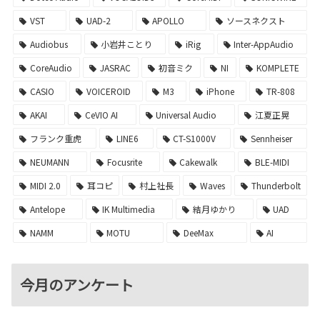
VST
UAD-2
APOLLO
ソースネクスト
Audiobus
小岩井ことり
iRig
Inter-AppAudio
CoreAudio
JASRAC
初音ミク
NI
KOMPLETE
CASIO
VOICEROID
M3
iPhone
TR-808
AKAI
CeVIO AI
Universal Audio
江夏正晃
フランク重虎
LINE6
CT-S1000V
Sennheiser
NEUMANN
Focusrite
Cakewalk
BLE-MIDI
MIDI 2.0
耳コピ
村上社長
Waves
Thunderbolt
Antelope
IK Multimedia
結月ゆかり
UAD
NAMM
MOTU
DeeMax
AI
今月のアンケート