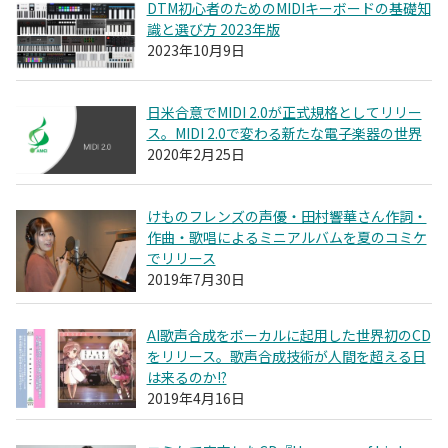
DTM初心者のためのMIDIキーボードの基礎知
識と選び方 2023年版
2023年10月9日
日米合意でMIDI 2.0が正式規格としてリリー
ス。MIDI 2.0で変わる新たな電子楽器の世界
2020年2月25日
けものフレンズの声優・田村響華さん作詞・
作曲・歌唱によるミニアルバムを夏のコミケ
でリリース
2019年7月30日
AI歌声合成をボーカルに起用した世界初のCD
をリリース。歌声合成技術が人間を超える日
は来るのか!?
2019年4月16日