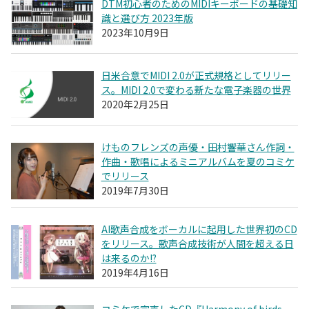
DTM初心者のためのMIDIキーボードの基礎知
識と選び方 2023年版
2023年10月9日
日米合意でMIDI 2.0が正式規格としてリリー
ス。MIDI 2.0で変わる新たな電子楽器の世界
2020年2月25日
けものフレンズの声優・田村響華さん作詞・
作曲・歌唱によるミニアルバムを夏のコミケ
でリリース
2019年7月30日
AI歌声合成をボーカルに起用した世界初のCD
をリリース。歌声合成技術が人間を超える日
は来るのか!?
2019年4月16日
コミケで完売したCD『Harmony of birds