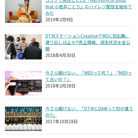
feat.小岩井ことり』のハイレゾ配信を始めて
みた
2019年2月9日
DTMステーションCreativeでM3に初出展。
滑り出しは上々!?売上情報、収支状況を全公
開
2018年4月30日
今さら聞けない、「MIDIって何？」「MIDIっ
て古いの？」
2018年2月28日
今さら聞けない、「DTMとDAWって何が違う
の!?」
2017年10月18日