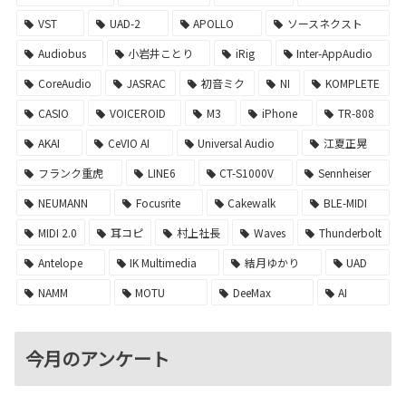
VST
UAD-2
APOLLO
ソースネクスト
Audiobus
小岩井ことり
iRig
Inter-AppAudio
CoreAudio
JASRAC
初音ミク
NI
KOMPLETE
CASIO
VOICEROID
M3
iPhone
TR-808
AKAI
CeVIO AI
Universal Audio
江夏正晃
フランク重虎
LINE6
CT-S1000V
Sennheiser
NEUMANN
Focusrite
Cakewalk
BLE-MIDI
MIDI 2.0
耳コピ
村上社長
Waves
Thunderbolt
Antelope
IK Multimedia
結月ゆかり
UAD
NAMM
MOTU
DeeMax
AI
今月のアンケート