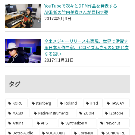
YouTubeで次々とDTM作品を発表する
AKB48の竹内美宥さんが目指す夢
2017年5月3日
全米メジャーリリースも実現、世界で活躍す
る日本人作曲家、ヒロイズムさんの足跡と次
なる狙い
2017年1月31日
タグ
KORG
steinberg
Roland
iPad
TASCAM
MAGIX
Native Instruments
ZOOM
iZotope
Arturia
AHS
Synthesizer V
PreSonus
Dotec-Audio
VOCALOID3
CoreMIDI
SONICWIRE