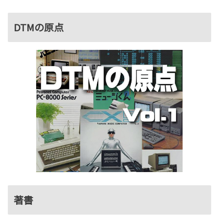
DTMの原点
著書