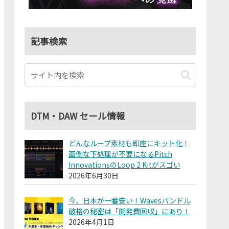
記事検索
DTM・DAW セール情報
どんなループ素材も即座にキット化！
面倒な下処理が不要になるPitch
InnovationsのLoop 2 Kitがスゴい
2026年6月30日
今、日本が一番安い！Wavesバンドル
破格の秘密は「開発費回収」にあり！
2026年4月1日