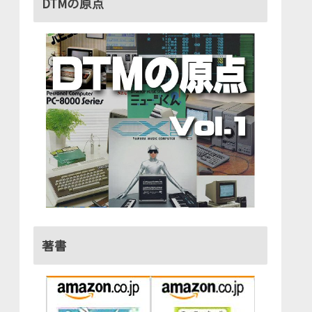
DTMの原点
著書