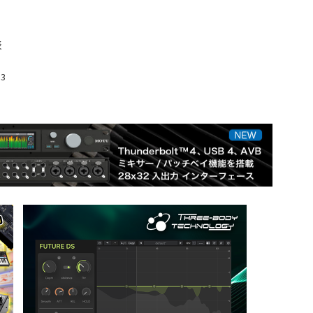
」
表
13