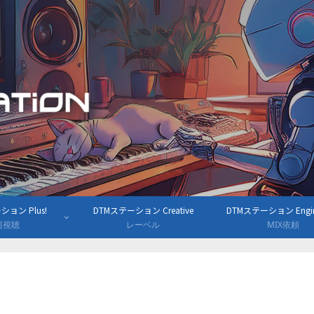
ョン Plus!
DTMステーション Creative
DTMステーション Engine
組視聴
レーベル
MIX依頼