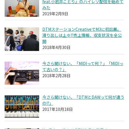
feat.小岩井ことり』のハイレゾ配信を始めて
みた
2019年2月9日
DTMステーションCreativeでM3に初出展。
滑り出しは上々!?売上情報、収支状況を全公
開
2018年4月30日
今さら聞けない、「MIDIって何？」「MIDIっ
て古いの？」
2018年2月28日
今さら聞けない、「DTMとDAWって何が違う
の!?」
2017年10月18日