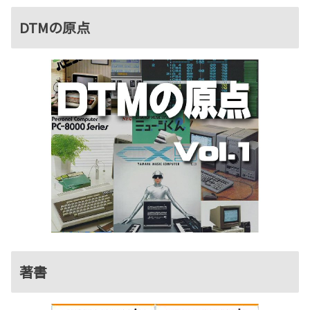
DTMの原点
著書