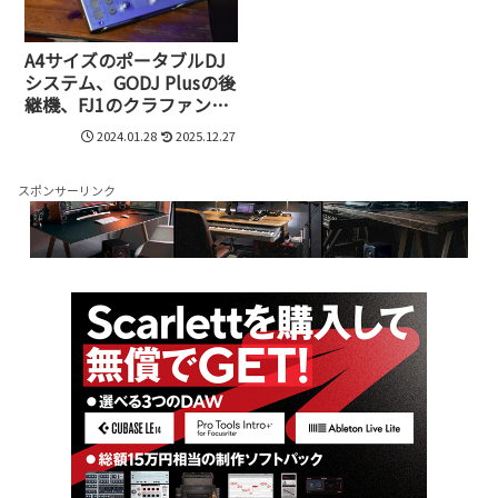
A4サイズのポータブルDJ
システム、GODJ Plusの後
継機、FJ1のクラファン
1/30まで実施中。DJ KOO
2024.01.28
2025.12.27
さん、DJ TAROさんによ
るイベントも
スポンサーリンク