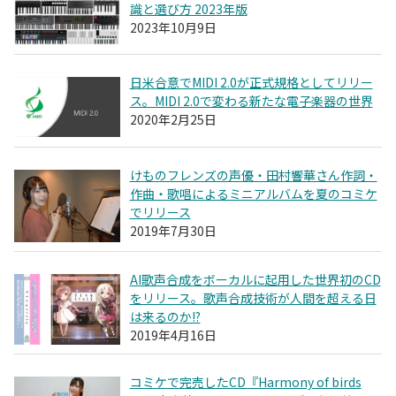
識と選び方 2023年版
2023年10月9日
日米合意でMIDI 2.0が正式規格としてリリー
ス。MIDI 2.0で変わる新たな電子楽器の世界
2020年2月25日
けものフレンズの声優・田村響華さん作詞・
作曲・歌唱によるミニアルバムを夏のコミケ
でリリース
2019年7月30日
AI歌声合成をボーカルに起用した世界初のCD
をリリース。歌声合成技術が人間を超える日
は来るのか!?
2019年4月16日
コミケで完売したCD『Harmony of birds