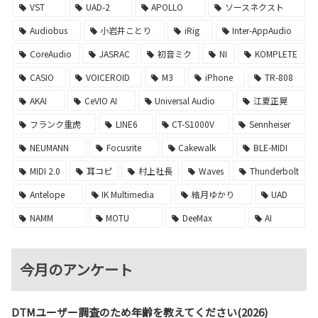
VST
UAD-2
APOLLO
ソースネクスト
Audiobus
小岩井ことり
iRig
Inter-AppAudio
CoreAudio
JASRAC
初音ミク
NI
KOMPLETE
CASIO
VOICEROID
M3
iPhone
TR-808
AKAI
CeVIO AI
Universal Audio
江夏正晃
フランク重虎
LINE6
CT-S1000V
Sennheiser
NEUMANN
Focusrite
Cakewalk
BLE-MIDI
MIDI 2.0
耳コピ
村上社長
Waves
Thunderbolt
Antelope
IK Multimedia
結月ゆかり
UAD
NAMM
MOTU
DeeMax
AI
今月のアンケート
DTMユーザー調査のため年齢を教えてください(2026)