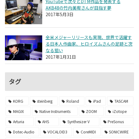
YouTubeで次々とDTM作品を発表する
AKB48の竹内美宥さんが目指す夢
2017年5月3日
全米メジャーリリースも実現、世界で活躍す
る日本人作曲家、ヒロイズムさんの足跡と次
なる狙い
2017年1月31日
タグ
KORG
steinberg
Roland
iPad
TASCAM
MAGIX
Native Instruments
ZOOM
iZotope
Arturia
AHS
Synthesizer V
PreSonus
Dotec-Audio
VOCALOID3
CoreMIDI
SONICWIRE