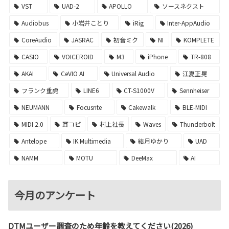
VST
UAD-2
APOLLO
ソースネクスト
Audiobus
小岩井ことり
iRig
Inter-AppAudio
CoreAudio
JASRAC
初音ミク
NI
KOMPLETE
CASIO
VOICEROID
M3
iPhone
TR-808
AKAI
CeVIO AI
Universal Audio
江夏正晃
フランク重虎
LINE6
CT-S1000V
Sennheiser
NEUMANN
Focusrite
Cakewalk
BLE-MIDI
MIDI 2.0
耳コピ
村上社長
Waves
Thunderbolt
Antelope
IK Multimedia
結月ゆかり
UAD
NAMM
MOTU
DeeMax
AI
今月のアンケート
DTMユーザー調査のため年齢を教えてください(2026)