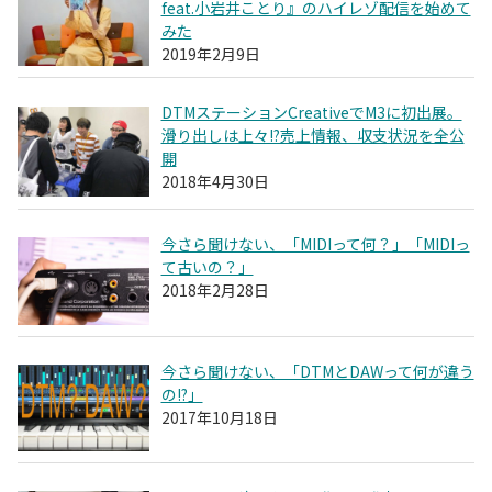
feat.小岩井ことり』のハイレゾ配信を始めて
みた
2019年2月9日
DTMステーションCreativeでM3に初出展。
滑り出しは上々!?売上情報、収支状況を全公
開
2018年4月30日
今さら聞けない、「MIDIって何？」「MIDIっ
て古いの？」
2018年2月28日
今さら聞けない、「DTMとDAWって何が違う
の!?」
2017年10月18日