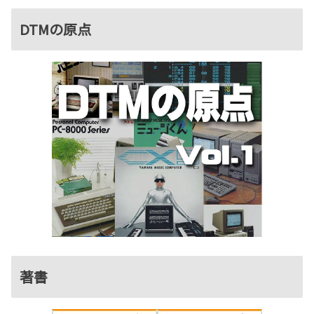
DTMの原点
著書