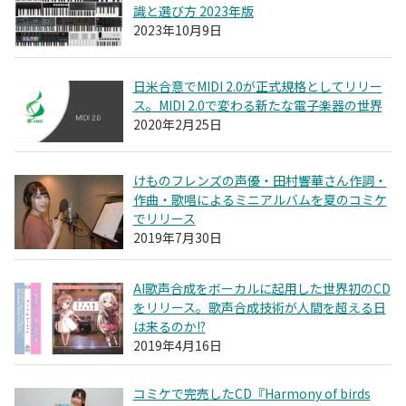
識と選び方 2023年版
2023年10月9日
日米合意でMIDI 2.0が正式規格としてリリー
ス。MIDI 2.0で変わる新たな電子楽器の世界
2020年2月25日
けものフレンズの声優・田村響華さん作詞・
作曲・歌唱によるミニアルバムを夏のコミケ
でリリース
2019年7月30日
AI歌声合成をボーカルに起用した世界初のCD
をリリース。歌声合成技術が人間を超える日
は来るのか!?
2019年4月16日
コミケで完売したCD『Harmony of birds