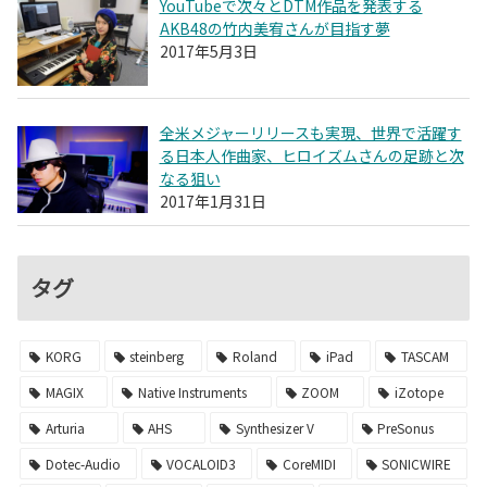
YouTubeで次々とDTM作品を発表する
AKB48の竹内美宥さんが目指す夢
2017年5月3日
全米メジャーリリースも実現、世界で活躍す
る日本人作曲家、ヒロイズムさんの足跡と次
なる狙い
2017年1月31日
タグ
KORG
steinberg
Roland
iPad
TASCAM
MAGIX
Native Instruments
ZOOM
iZotope
Arturia
AHS
Synthesizer V
PreSonus
Dotec-Audio
VOCALOID3
CoreMIDI
SONICWIRE