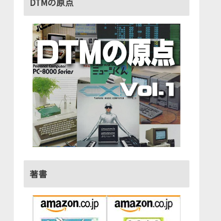
DTMの原点
著書