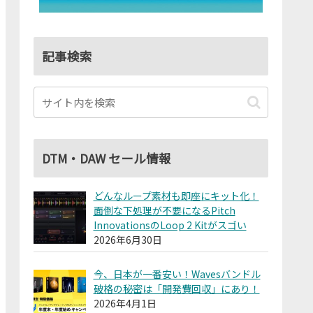
記事検索
DTM・DAW セール情報
どんなループ素材も即座にキット化！
面倒な下処理が不要になるPitch
InnovationsのLoop 2 Kitがスゴい
2026年6月30日
今、日本が一番安い！Wavesバンドル
破格の秘密は「開発費回収」にあり！
2026年4月1日