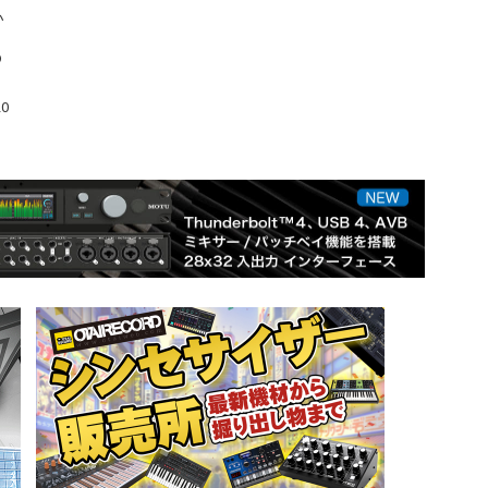
か
の
20