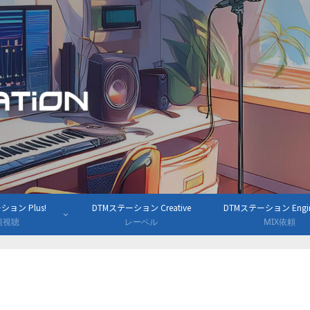
ョン Plus!
DTMステーション Creative
DTMステーション Engine
組視聴
レーベル
MIX依頼