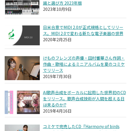
識と選び方 2023年版
2023年10月9日
日米合意でMIDI 2.0が正式規格としてリリー
ス。MIDI 2.0で変わる新たな電子楽器の世界
2020年2月25日
けものフレンズの声優・田村響華さん作詞・
作曲・歌唱によるミニアルバムを夏のコミケ
でリリース
2019年7月30日
AI歌声合成をボーカルに起用した世界初のCD
をリリース。歌声合成技術が人間を超える日
は来るのか!?
2019年4月16日
コミケで完売したCD『Harmony of birds