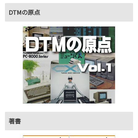
DTMの原点
著書