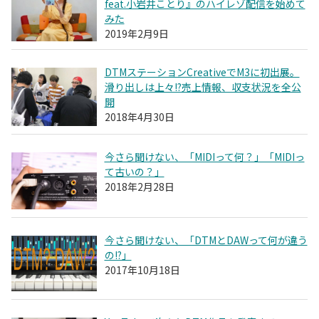
feat.小岩井ことり』のハイレゾ配信を始めて
みた
2019年2月9日
DTMステーションCreativeでM3に初出展。
滑り出しは上々!?売上情報、収支状況を全公
開
2018年4月30日
今さら聞けない、「MIDIって何？」「MIDIっ
て古いの？」
2018年2月28日
今さら聞けない、「DTMとDAWって何が違う
の!?」
2017年10月18日