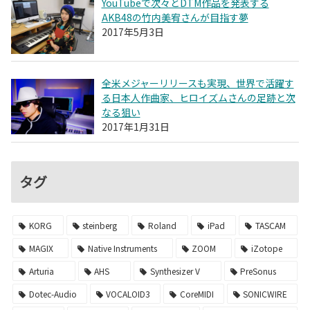
YouTubeで次々とDTM作品を発表する
AKB48の竹内美宥さんが目指す夢
2017年5月3日
全米メジャーリリースも実現、世界で活躍す
る日本人作曲家、ヒロイズムさんの足跡と次
なる狙い
2017年1月31日
タグ
KORG
steinberg
Roland
iPad
TASCAM
MAGIX
Native Instruments
ZOOM
iZotope
Arturia
AHS
Synthesizer V
PreSonus
Dotec-Audio
VOCALOID3
CoreMIDI
SONICWIRE