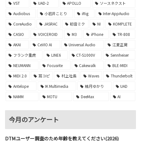
VST
UAD-2
APOLLO
ソースネクスト
Audiobus
小岩井ことり
iRig
Inter-AppAudio
CoreAudio
JASRAC
初音ミク
NI
KOMPLETE
CASIO
VOICEROID
M3
iPhone
TR-808
AKAI
CeVIO AI
Universal Audio
江夏正晃
フランク重虎
LINE6
CT-S1000V
Sennheiser
NEUMANN
Focusrite
Cakewalk
BLE-MIDI
MIDI 2.0
耳コピ
村上社長
Waves
Thunderbolt
Antelope
IK Multimedia
結月ゆかり
UAD
NAMM
MOTU
DeeMax
AI
今月のアンケート
DTMユーザー調査のため年齢を教えてください(2026)