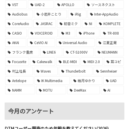
VST
UAD-2
APOLLO
ソースネクスト
Audiobus
小岩井ことり
iRig
Inter-AppAudio
CoreAudio
JASRAC
初音ミク
NI
KOMPLETE
CASIO
VOICEROID
M3
iPhone
TR-808
AKAI
CeVIO AI
Universal Audio
江夏正晃
フランク重虎
LINE6
CT-S1000V
NEUMANN
Focusrite
Cakewalk
BLE-MIDI
MIDI 2.0
耳コピ
村上社長
Waves
Thunderbolt
Sennheiser
Antelope
IK Multimedia
結月ゆかり
UAD
NAMM
MOTU
DeeMax
AI
今月のアンケート
DTMユーザー調査のため年齢を教えてください(2026)