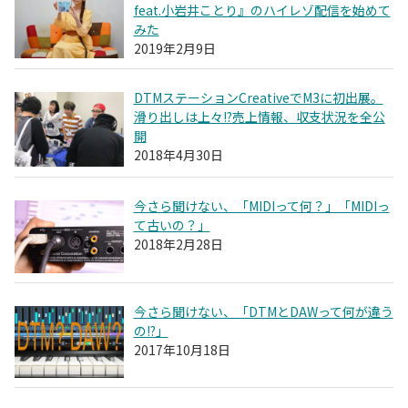
feat.小岩井ことり』のハイレゾ配信を始めて
みた
2019年2月9日
DTMステーションCreativeでM3に初出展。
滑り出しは上々!?売上情報、収支状況を全公
開
2018年4月30日
今さら聞けない、「MIDIって何？」「MIDIっ
て古いの？」
2018年2月28日
今さら聞けない、「DTMとDAWって何が違う
の!?」
2017年10月18日