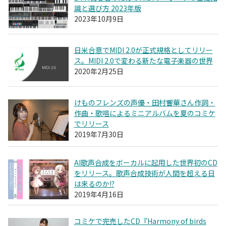
識と選び方 2023年版
2023年10月9日
日米合意でMIDI 2.0が正式規格としてリリー
ス。MIDI 2.0で変わる新たな電子楽器の世界
2020年2月25日
けものフレンズの声優・田村響華さん作詞・
作曲・歌唱によるミニアルバムを夏のコミケ
でリリース
2019年7月30日
AI歌声合成をボーカルに起用した世界初のCD
をリリース。歌声合成技術が人間を超える日
は来るのか!?
2019年4月16日
コミケで完売したCD『Harmony of birds