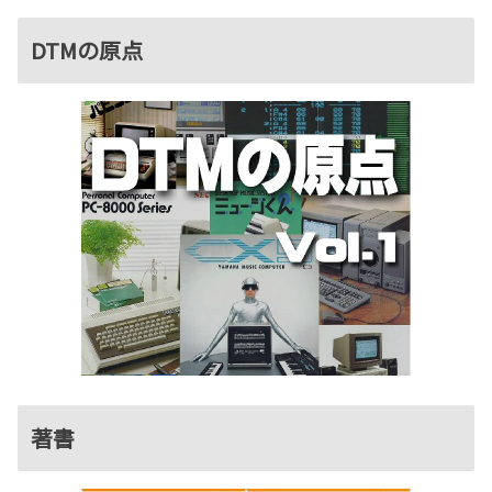
DTMの原点
著書