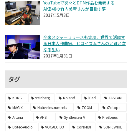
YouTubeで次々とDTM作品を発表する
AKB48の竹内美宥さんが目指す夢
2017年5月3日
全米メジャーリリースも実現、世界で活躍す
る日本人作曲家、ヒロイズムさんの足跡と次
なる狙い
2017年1月31日
タグ
KORG
steinberg
Roland
iPad
TASCAM
MAGIX
Native Instruments
ZOOM
iZotope
Arturia
AHS
Synthesizer V
PreSonus
Dotec-Audio
VOCALOID3
CoreMIDI
SONICWIRE