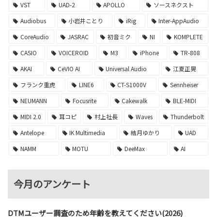
VST
UAD-2
APOLLO
ソースネクスト
Audiobus
小岩井ことり
iRig
Inter-AppAudio
CoreAudio
JASRAC
初音ミク
NI
KOMPLETE
CASIO
VOICEROID
M3
iPhone
TR-808
AKAI
CeVIO AI
Universal Audio
江夏正晃
フランク重虎
LINE6
CT-S1000V
Sennheiser
NEUMANN
Focusrite
Cakewalk
BLE-MIDI
MIDI 2.0
耳コピ
村上社長
Waves
Thunderbolt
Antelope
IK Multimedia
結月ゆかり
UAD
NAMM
MOTU
DeeMax
AI
今月のアンケート
DTMユーザー調査のため年齢を教えてください(2026)