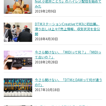
feat.小岩井ことり』のハイレゾ配信を始めて
みた
2019年2月9日
DTMステーションCreativeでM3に初出展。
滑り出しは上々!?売上情報、収支状況を全公
開
2018年4月30日
今さら聞けない、「MIDIって何？」「MIDIっ
て古いの？」
2018年2月28日
今さら聞けない、「DTMとDAWって何が違う
の!?」
2017年10月18日