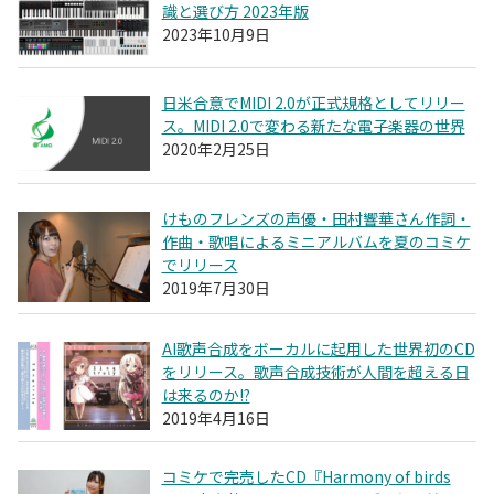
識と選び方 2023年版
2023年10月9日
日米合意でMIDI 2.0が正式規格としてリリー
ス。MIDI 2.0で変わる新たな電子楽器の世界
2020年2月25日
けものフレンズの声優・田村響華さん作詞・
作曲・歌唱によるミニアルバムを夏のコミケ
でリリース
2019年7月30日
AI歌声合成をボーカルに起用した世界初のCD
をリリース。歌声合成技術が人間を超える日
は来るのか!?
2019年4月16日
コミケで完売したCD『Harmony of birds