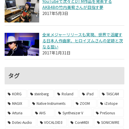
YouTubeで次々とDTM作品を発表する
AKB48の竹内美宥さんが目指す夢
2017年5月3日
全米メジャーリリースも実現、世界で活躍す
る日本人作曲家、ヒロイズムさんの足跡と次
なる狙い
2017年1月31日
タグ
KORG
steinberg
Roland
iPad
TASCAM
MAGIX
Native Instruments
ZOOM
iZotope
Arturia
AHS
Synthesizer V
PreSonus
Dotec-Audio
VOCALOID3
CoreMIDI
SONICWIRE