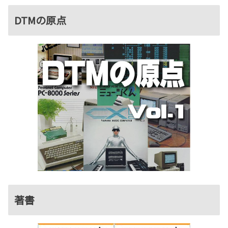
DTMの原点
著書