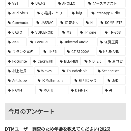
VST
UAD-2
APOLLO
ソースネクスト
Audiobus
小岩井ことり
iRig
Inter-AppAudio
CoreAudio
JASRAC
初音ミク
NI
KOMPLETE
CASIO
VOICEROID
M3
iPhone
TR-808
AKAI
CeVIO AI
Universal Audio
江夏正晃
フランク重虎
LINE6
CT-S1000V
NEUMANN
Focusrite
Cakewalk
BLE-MIDI
MIDI 2.0
耳コピ
村上社長
Waves
Thunderbolt
Sennheiser
Antelope
IK Multimedia
結月ゆかり
UAD
NAMM
MOTU
DeeMax
AI
今月のアンケート
DTMユーザー調査のため年齢を教えてください(2026)