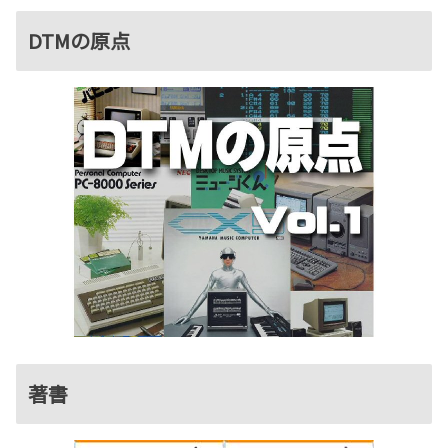
DTMの原点
著書