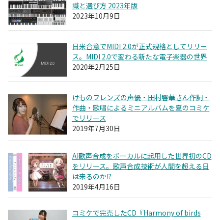
識と選び方 2023年版
2023年10月9日
日米合意でMIDI 2.0が正式規格としてリリー
ス。MIDI 2.0で変わる新たな電子楽器の世界
2020年2月25日
けものフレンズの声優・田村響華さん作詞・
作曲・歌唱によるミニアルバムを夏のコミケ
でリリース
2019年7月30日
AI歌声合成をボーカルに起用した世界初のCD
をリリース。歌声合成技術が人間を超える日
は来るのか!?
2019年4月16日
コミケで完売したCD『Harmony of birds