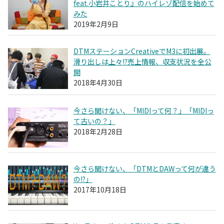
feat.小岩井ことり』のハイレゾ配信を始めて
みた
2019年2月9日
DTMステーションCreativeでM3に初出展。
滑り出しは上々!?売上情報、収支状況を全公
開
2018年4月30日
今さら聞けない、「MIDIって何？」「MIDIっ
て古いの？」
2018年2月28日
今さら聞けない、「DTMとDAWって何が違う
の!?」
2017年10月18日