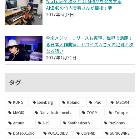
YouTubeで次々とDTM作品を発表する
AKB48の竹内美宥さんが目指す夢
2017年5月3日
全米メジャーリリースも実現、世界で活躍す
る日本人作曲家、ヒロイズムさんの足跡と次
なる狙い
2017年1月31日
タグ
KORG
steinberg
Roland
iPad
TASCAM
MAGIX
Native Instruments
ZOOM
iZotope
Arturia
AHS
Synthesizer V
PreSonus
Dotec-Audio
VOCALOID3
CoreMIDI
SONICWIRE