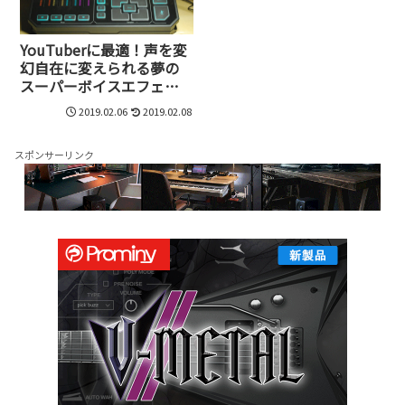
YouTuberに最適！声を変
幻自在に変えられる夢の
スーパーボイスエフェク
ト、TC HELICON GoXLR
2019.02.06
2019.02.08
日本上陸
スポンサーリンク