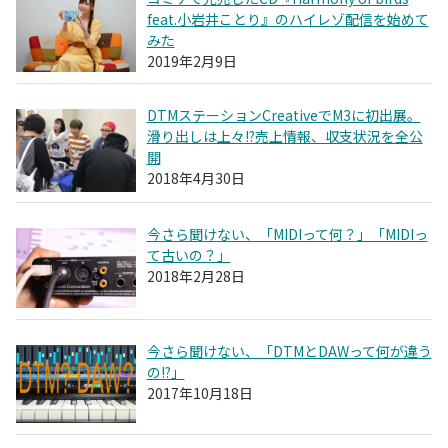
feat.小岩井ことり』のハイレゾ配信を始めて
みた
2019年2月9日
DTMステーションCreativeでM3に初出展。
滑り出しは上々!?売上情報、収支状況を全公
開
2018年4月30日
今さら聞けない、「MIDIって何？」「MIDIっ
て古いの？」
2018年2月28日
今さら聞けない、「DTMとDAWって何が違う
の!?」
2017年10月18日