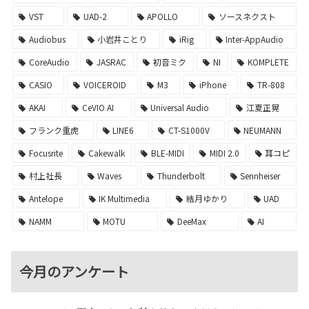
VST
UAD-2
APOLLO
ソースネクスト
Audiobus
小岩井ことり
iRig
Inter-AppAudio
CoreAudio
JASRAC
初音ミク
NI
KOMPLETE
CASIO
VOICEROID
M3
iPhone
TR-808
AKAI
CeVIO AI
Universal Audio
江夏正晃
フランク重虎
LINE6
CT-S1000V
NEUMANN
Focusrite
Cakewalk
BLE-MIDI
MIDI 2.0
耳コピ
村上社長
Waves
Thunderbolt
Sennheiser
Antelope
IK Multimedia
結月ゆかり
UAD
NAMM
MOTU
DeeMax
AI
今月のアンケート