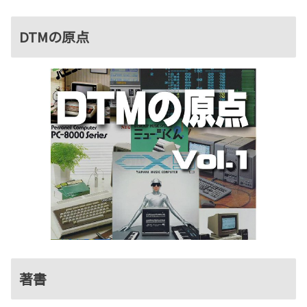
DTMの原点
著書