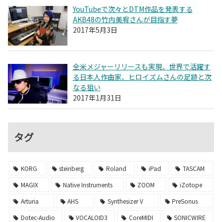
YouTubeで次々とDTM作品を発表する
AKB48の竹内美宥さんが目指す夢
2017年5月3日
全米メジャーリリースも実現、世界で活躍す
る日本人作曲家、ヒロイズムさんの足跡と次
なる狙い
2017年1月31日
タグ
KORG
steinberg
Roland
iPad
TASCAM
MAGIX
Native Instruments
ZOOM
iZotope
Arturia
AHS
Synthesizer V
PreSonus
Dotec-Audio
VOCALOID3
CoreMIDI
SONICWIRE