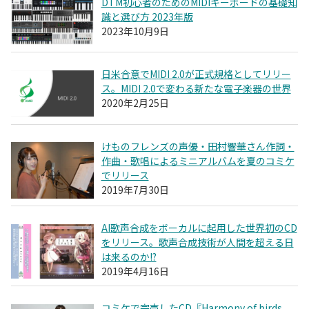
DTM初心者のためのMIDIキーボードの基礎知
識と選び方 2023年版
2023年10月9日
日米合意でMIDI 2.0が正式規格としてリリー
ス。MIDI 2.0で変わる新たな電子楽器の世界
2020年2月25日
けものフレンズの声優・田村響華さん作詞・
作曲・歌唱によるミニアルバムを夏のコミケ
でリリース
2019年7月30日
AI歌声合成をボーカルに起用した世界初のCD
をリリース。歌声合成技術が人間を超える日
は来るのか!?
2019年4月16日
コミケで完売したCD『Harmony of birds