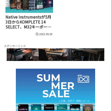
Native Instrumentsが5月
3日からKOMPLETE 14
SELECT、M32キーボー
ド、GUITAR RIG 6 PROの
2023.05.03
セールを開始
スポンサーリンク