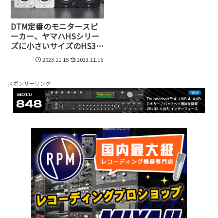
DTM定番のモニタースピ
ーカー、ヤマハHSシリー
ズに小さいサイズのHS3と
HS4が仲間入り！
2023.11.15
2023.11.16
スポンサーリンク