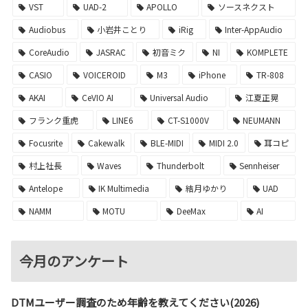
VST
UAD-2
APOLLO
ソースネクスト
Audiobus
小岩井ことり
iRig
Inter-AppAudio
CoreAudio
JASRAC
初音ミク
NI
KOMPLETE
CASIO
VOICEROID
M3
iPhone
TR-808
AKAI
CeVIO AI
Universal Audio
江夏正晃
フランク重虎
LINE6
CT-S1000V
NEUMANN
Focusrite
Cakewalk
BLE-MIDI
MIDI 2.0
耳コピ
村上社長
Waves
Thunderbolt
Sennheiser
Antelope
IK Multimedia
結月ゆかり
UAD
NAMM
MOTU
DeeMax
AI
今月のアンケート
DTMユーザー調査のため年齢を教えてください(2026)