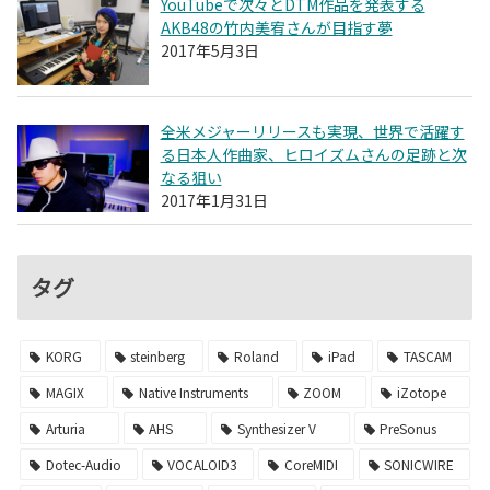
YouTubeで次々とDTM作品を発表する
AKB48の竹内美宥さんが目指す夢
2017年5月3日
全米メジャーリリースも実現、世界で活躍す
る日本人作曲家、ヒロイズムさんの足跡と次
なる狙い
2017年1月31日
タグ
KORG
steinberg
Roland
iPad
TASCAM
MAGIX
Native Instruments
ZOOM
iZotope
Arturia
AHS
Synthesizer V
PreSonus
Dotec-Audio
VOCALOID3
CoreMIDI
SONICWIRE