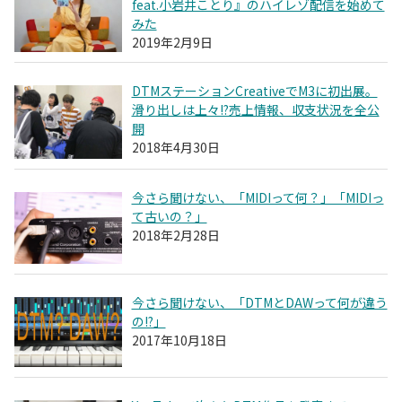
feat.小岩井ことり』のハイレゾ配信を始めて
みた
2019年2月9日
DTMステーションCreativeでM3に初出展。
滑り出しは上々!?売上情報、収支状況を全公
開
2018年4月30日
今さら聞けない、「MIDIって何？」「MIDIっ
て古いの？」
2018年2月28日
今さら聞けない、「DTMとDAWって何が違う
の!?」
2017年10月18日