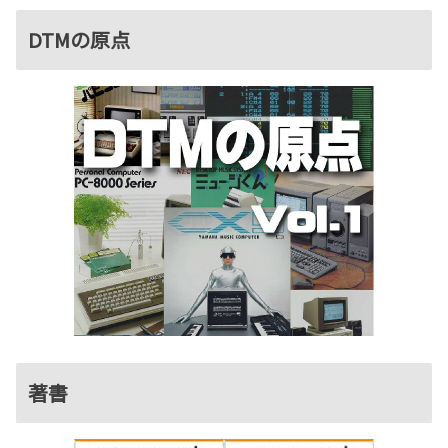
DTMの原点
著書