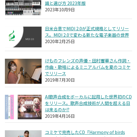
識と選び方 2023年版
2023年10月9日
日米合意でMIDI 2.0が正式規格としてリリー
ス。MIDI 2.0で変わる新たな電子楽器の世界
2020年2月25日
けものフレンズの声優・田村響華さん作詞・
作曲・歌唱によるミニアルバムを夏のコミケ
でリリース
2019年7月30日
AI歌声合成をボーカルに起用した世界初のCD
をリリース。歌声合成技術が人間を超える日
は来るのか!?
2019年4月16日
コミケで完売したCD『Harmony of birds