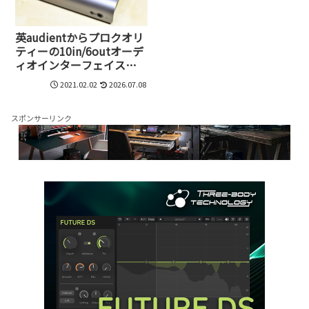
英audientからプロクオリ
ティーの10in/6outオーデ
ィオインターフェイス、
iD14 mkIIが誕生。実際ど
2021.02.02
2026.07.08
んな機材なのか試してみ
た
スポンサーリンク