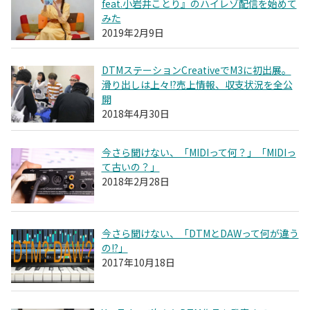
feat.小岩井ことり』のハイレゾ配信を始めて
みた
2019年2月9日
DTMステーションCreativeでM3に初出展。
滑り出しは上々!?売上情報、収支状況を全公
開
2018年4月30日
今さら聞けない、「MIDIって何？」「MIDIっ
て古いの？」
2018年2月28日
今さら聞けない、「DTMとDAWって何が違う
の!?」
2017年10月18日