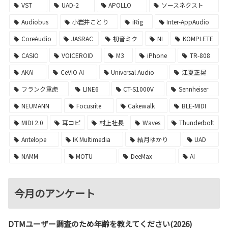
VST
UAD-2
APOLLO
ソースネクスト
Audiobus
小岩井ことり
iRig
Inter-AppAudio
CoreAudio
JASRAC
初音ミク
NI
KOMPLETE
CASIO
VOICEROID
M3
iPhone
TR-808
AKAI
CeVIO AI
Universal Audio
江夏正晃
フランク重虎
LINE6
CT-S1000V
Sennheiser
NEUMANN
Focusrite
Cakewalk
BLE-MIDI
MIDI 2.0
耳コピ
村上社長
Waves
Thunderbolt
Antelope
IK Multimedia
結月ゆかり
UAD
NAMM
MOTU
DeeMax
AI
今月のアンケート
DTMユーザー調査のため年齢を教えてください(2026)