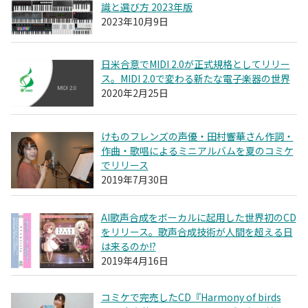
識と選び方 2023年版
2023年10月9日
日米合意でMIDI 2.0が正式規格としてリリー
ス。MIDI 2.0で変わる新たな電子楽器の世界
2020年2月25日
けものフレンズの声優・田村響華さん作詞・
作曲・歌唱によるミニアルバムを夏のコミケ
でリリース
2019年7月30日
AI歌声合成をボーカルに起用した世界初のCD
をリリース。歌声合成技術が人間を超える日
は来るのか!?
2019年4月16日
コミケで完売したCD『Harmony of birds