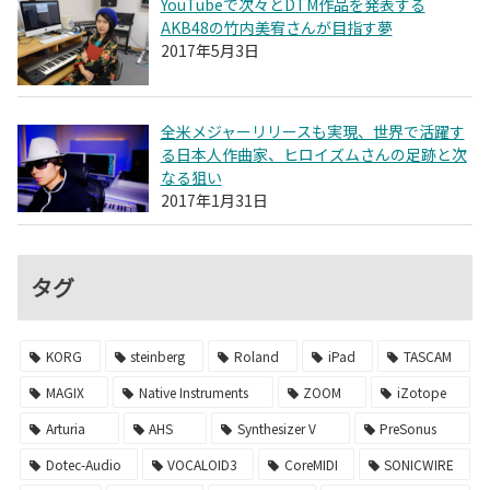
YouTubeで次々とDTM作品を発表する
AKB48の竹内美宥さんが目指す夢
2017年5月3日
全米メジャーリリースも実現、世界で活躍す
る日本人作曲家、ヒロイズムさんの足跡と次
なる狙い
2017年1月31日
タグ
KORG
steinberg
Roland
iPad
TASCAM
MAGIX
Native Instruments
ZOOM
iZotope
Arturia
AHS
Synthesizer V
PreSonus
Dotec-Audio
VOCALOID3
CoreMIDI
SONICWIRE