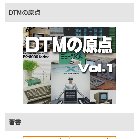
DTMの原点
著書