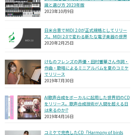
識と選び方 2023年版
2023年10月9日
日米合意でMIDI 2.0が正式規格としてリリー
ス。MIDI 2.0で変わる新たな電子楽器の世界
2020年2月25日
けものフレンズの声優・田村響華さん作詞・
作曲・歌唱によるミニアルバムを夏のコミケ
でリリース
2019年7月30日
AI歌声合成をボーカルに起用した世界初のCD
をリリース。歌声合成技術が人間を超える日
は来るのか!?
2019年4月16日
コミケで完売したCD『Harmony of birds