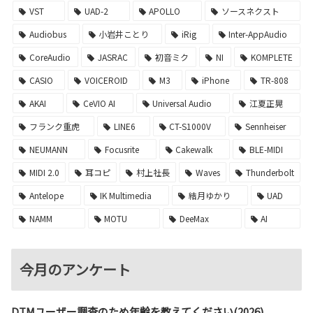
VST
UAD-2
APOLLO
ソースネクスト
Audiobus
小岩井ことり
iRig
Inter-AppAudio
CoreAudio
JASRAC
初音ミク
NI
KOMPLETE
CASIO
VOICEROID
M3
iPhone
TR-808
AKAI
CeVIO AI
Universal Audio
江夏正晃
フランク重虎
LINE6
CT-S1000V
Sennheiser
NEUMANN
Focusrite
Cakewalk
BLE-MIDI
MIDI 2.0
耳コピ
村上社長
Waves
Thunderbolt
Antelope
IK Multimedia
結月ゆかり
UAD
NAMM
MOTU
DeeMax
AI
今月のアンケート
DTMユーザー調査のため年齢を教えてください(2026)