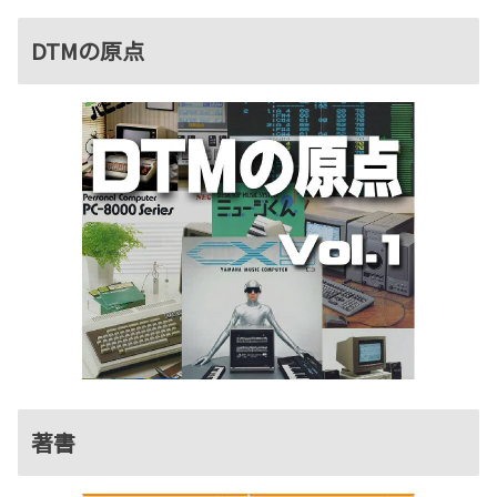
DTMの原点
著書