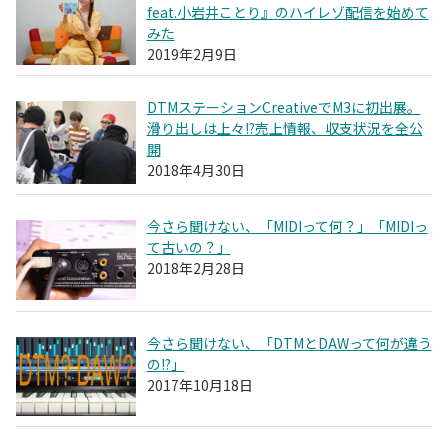
feat.小岩井ことり』のハイレゾ配信を始めて
みた
2019年2月9日
DTMステーションCreativeでM3に初出展。
滑り出しは上々!?売上情報、収支状況を全公
開
2018年4月30日
今さら聞けない、「MIDIって何？」「MIDIっ
て古いの？」
2018年2月28日
今さら聞けない、「DTMとDAWって何が違う
の!?」
2017年10月18日