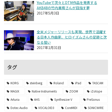
YouTubeで次々とDTM作品を発表する
AKB48の竹内美宥さんが目指す夢
2017年5月3日
全米メジャーリリースも実現、世界で活躍す
る日本人作曲家、ヒロイズムさんの足跡と次
なる狙い
2017年1月31日
タグ
KORG
steinberg
Roland
iPad
TASCAM
MAGIX
Native Instruments
ZOOM
iZotope
Arturia
AHS
Synthesizer V
PreSonus
Dotec-Audio
VOCALOID3
CoreMIDI
SONICWIRE