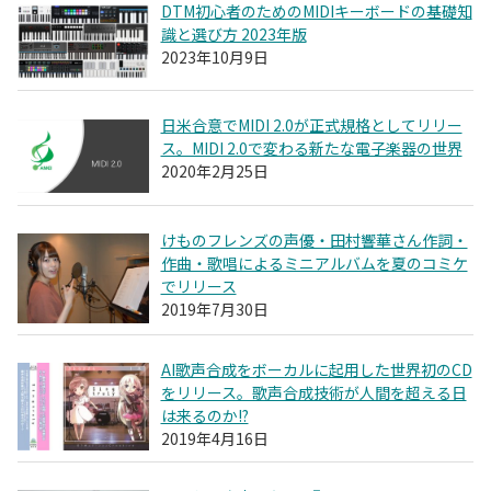
DTM初心者のためのMIDIキーボードの基礎知
識と選び方 2023年版
2023年10月9日
日米合意でMIDI 2.0が正式規格としてリリー
ス。MIDI 2.0で変わる新たな電子楽器の世界
2020年2月25日
けものフレンズの声優・田村響華さん作詞・
作曲・歌唱によるミニアルバムを夏のコミケ
でリリース
2019年7月30日
AI歌声合成をボーカルに起用した世界初のCD
をリリース。歌声合成技術が人間を超える日
は来るのか!?
2019年4月16日