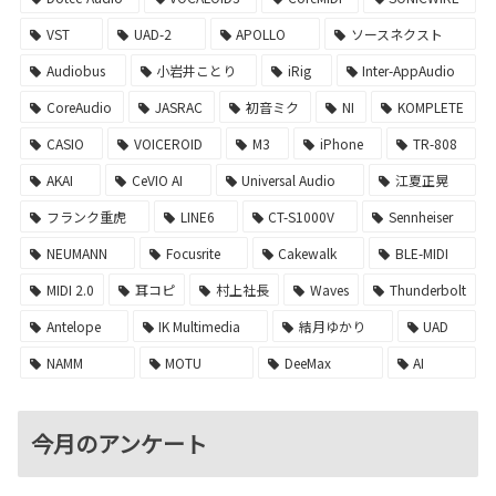
VST
UAD-2
APOLLO
ソースネクスト
Audiobus
小岩井ことり
iRig
Inter-AppAudio
CoreAudio
JASRAC
初音ミク
NI
KOMPLETE
CASIO
VOICEROID
M3
iPhone
TR-808
AKAI
CeVIO AI
Universal Audio
江夏正晃
フランク重虎
LINE6
CT-S1000V
Sennheiser
NEUMANN
Focusrite
Cakewalk
BLE-MIDI
MIDI 2.0
耳コピ
村上社長
Waves
Thunderbolt
Antelope
IK Multimedia
結月ゆかり
UAD
NAMM
MOTU
DeeMax
AI
今月のアンケート