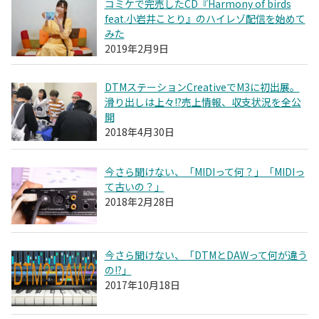
コミケで完売したCD『Harmony of birds
feat.小岩井ことり』のハイレゾ配信を始めて
みた
2019年2月9日
DTMステーションCreativeでM3に初出展。
滑り出しは上々!?売上情報、収支状況を全公
開
2018年4月30日
今さら聞けない、「MIDIって何？」「MIDIっ
て古いの？」
2018年2月28日
今さら聞けない、「DTMとDAWって何が違う
の!?」
2017年10月18日