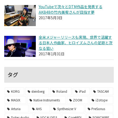
YouTubeで次々とDTM作品を発表する
AKB48の竹内美宥さんが目指す夢
2017年5月3日
全米メジャーリリースも実現、世界で活躍す
る日本人作曲家、ヒロイズムさんの足跡と次
なる狙い
2017年1月31日
タグ
KORG
steinberg
Roland
iPad
TASCAM
MAGIX
Native Instruments
ZOOM
iZotope
Arturia
AHS
Synthesizer V
PreSonus
Dotec-Audio
VOCALOID3
CoreMIDI
SONICWIRE