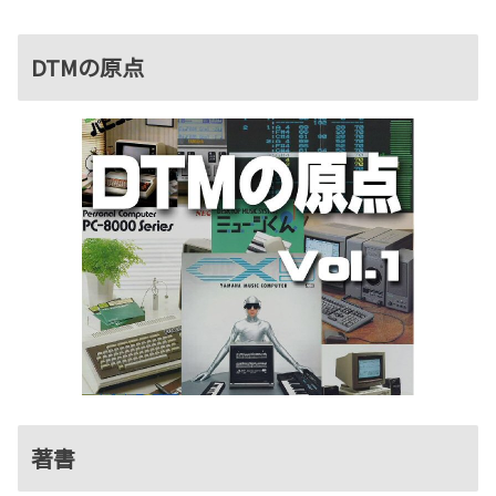
DTMの原点
著書