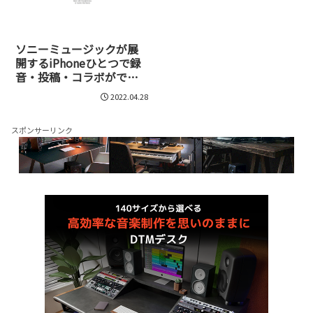
ソニーミュージックが展
開するiPhoneひとつで録
音・投稿・コラボができ
るアプリ、JamStarが面白
2022.04.28
い！
スポンサーリンク