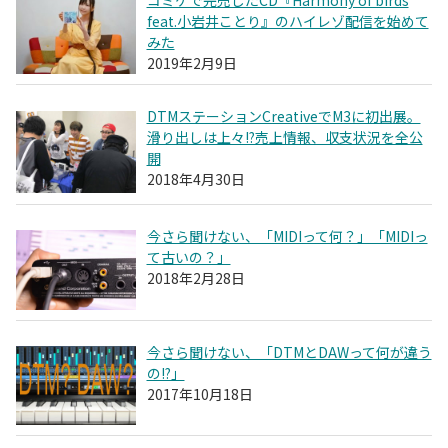
feat.小岩井ことり』のハイレゾ配信を始めて
みた
2019年2月9日
DTMステーションCreativeでM3に初出展。
滑り出しは上々!?売上情報、収支状況を全公
開
2018年4月30日
今さら聞けない、「MIDIって何？」「MIDIっ
て古いの？」
2018年2月28日
今さら聞けない、「DTMとDAWって何が違う
の!?」
2017年10月18日