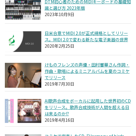
DTM初心者のためのMIDIキーボードの基礎知
識と選び方 2023年版
2023年10月9日
日米合意でMIDI 2.0が正式規格としてリリー
ス。MIDI 2.0で変わる新たな電子楽器の世界
2020年2月25日
けものフレンズの声優・田村響華さん作詞・
作曲・歌唱によるミニアルバムを夏のコミケ
でリリース
2019年7月30日
AI歌声合成をボーカルに起用した世界初のCD
をリリース。歌声合成技術が人間を超える日
は来るのか!?
2019年4月16日
コミケで完売したCD『Harmony of birds