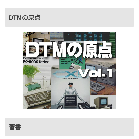
DTMの原点
著書