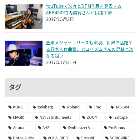
YouTubeで次々とDTM作品を発表する
AKB48の竹内美宥さんが目指す夢
2017年5月3日
全米メジャーリリースも実現、世界で活躍す
る日本人作曲家、ヒロイズムさんの足跡と次
なる狙い
2017年1月31日
タグ
KORG
steinberg
Roland
iPad
TASCAM
MAGIX
Native Instruments
ZOOM
iZotope
Arturia
AHS
Synthesizer V
PreSonus
Dotec-Audio
VOCALOID3
CoreMIDI
SONICWIRE