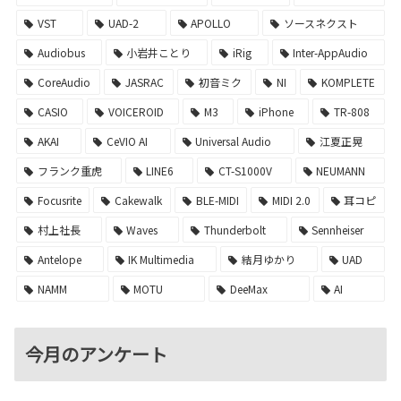
VST
UAD-2
APOLLO
ソースネクスト
Audiobus
小岩井ことり
iRig
Inter-AppAudio
CoreAudio
JASRAC
初音ミク
NI
KOMPLETE
CASIO
VOICEROID
M3
iPhone
TR-808
AKAI
CeVIO AI
Universal Audio
江夏正晃
フランク重虎
LINE6
CT-S1000V
NEUMANN
Focusrite
Cakewalk
BLE-MIDI
MIDI 2.0
耳コピ
村上社長
Waves
Thunderbolt
Sennheiser
Antelope
IK Multimedia
結月ゆかり
UAD
NAMM
MOTU
DeeMax
AI
今月のアンケート