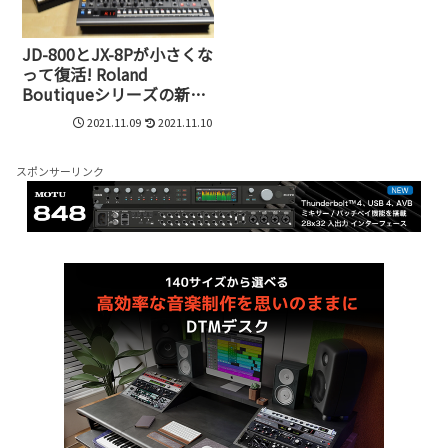
JD-800とJX-8Pが小さくな
って復活! Roland
Boutiqueシリーズの新機
種、JD-08とJX-08誕生
2021.11.09
2021.11.10
スポンサーリンク