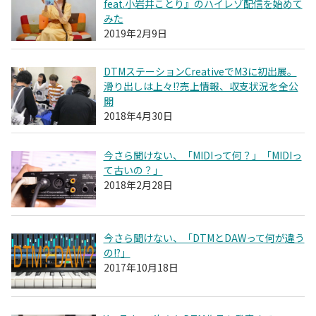
feat.小岩井ことり』のハイレゾ配信を始めて
みた
2019年2月9日
DTMステーションCreativeでM3に初出展。
滑り出しは上々!?売上情報、収支状況を全公
開
2018年4月30日
今さら聞けない、「MIDIって何？」「MIDIっ
て古いの？」
2018年2月28日
今さら聞けない、「DTMとDAWって何が違う
の!?」
2017年10月18日