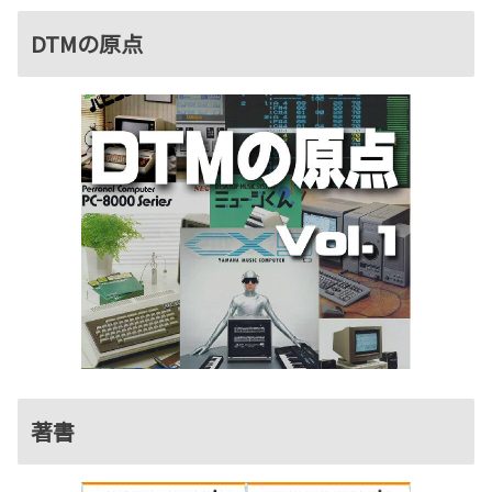
DTMの原点
著書