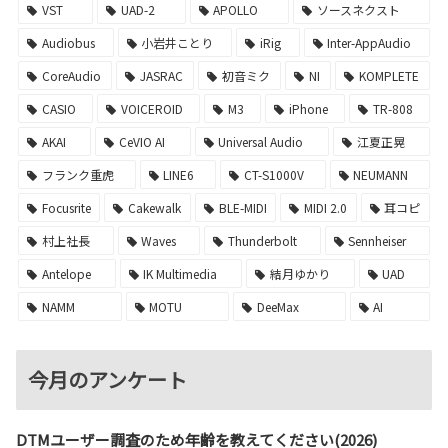
VST
UAD-2
APOLLO
ソースネクスト
Audiobus
小岩井ことり
iRig
Inter-AppAudio
CoreAudio
JASRAC
初音ミク
NI
KOMPLETE
CASIO
VOICEROID
M3
iPhone
TR-808
AKAI
CeVIO AI
Universal Audio
江夏正晃
フランク重虎
LINE6
CT-S1000V
NEUMANN
Focusrite
Cakewalk
BLE-MIDI
MIDI 2.0
耳コピ
村上社長
Waves
Thunderbolt
Sennheiser
Antelope
IK Multimedia
結月ゆかり
UAD
NAMM
MOTU
DeeMax
AI
今月のアンケート
DTMユーザー調査のため年齢を教えてください(2026)