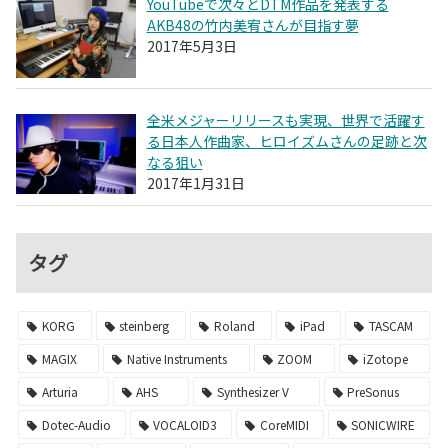
YouTubeで次々とDTM作品を発表する
AKB48の竹内美宥さんが目指す夢
2017年5月3日
全米メジャーリリースも実現、世界で活躍す
る日本人作曲家、ヒロイズムさんの足跡と次
なる狙い
2017年1月31日
タグ
KORG
steinberg
Roland
iPad
TASCAM
MAGIX
Native Instruments
ZOOM
iZotope
Arturia
AHS
Synthesizer V
PreSonus
Dotec-Audio
VOCALOID3
CoreMIDI
SONICWIRE