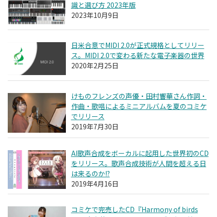
識と選び方 2023年版
2023年10月9日
日米合意でMIDI 2.0が正式規格としてリリー
ス。MIDI 2.0で変わる新たな電子楽器の世界
2020年2月25日
けものフレンズの声優・田村響華さん作詞・
作曲・歌唱によるミニアルバムを夏のコミケ
でリリース
2019年7月30日
AI歌声合成をボーカルに起用した世界初のCD
をリリース。歌声合成技術が人間を超える日
は来るのか!?
2019年4月16日
コミケで完売したCD『Harmony of birds