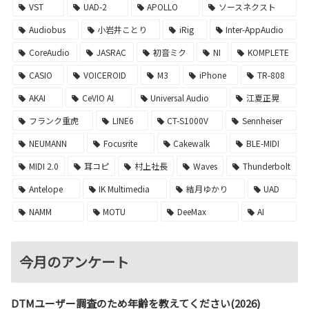
VST
UAD-2
APOLLO
ソースネクスト
Audiobus
小岩井ことり
iRig
Inter-AppAudio
CoreAudio
JASRAC
初音ミク
NI
KOMPLETE
CASIO
VOICEROID
M3
iPhone
TR-808
AKAI
CeVIO AI
Universal Audio
江夏正晃
フランク重虎
LINE6
CT-S1000V
Sennheiser
NEUMANN
Focusrite
Cakewalk
BLE-MIDI
MIDI 2.0
耳コピ
村上社長
Waves
Thunderbolt
Antelope
IK Multimedia
結月ゆかり
UAD
NAMM
MOTU
DeeMax
AI
今月のアンケート
DTMユーザー調査のため年齢を教えてください(2026)