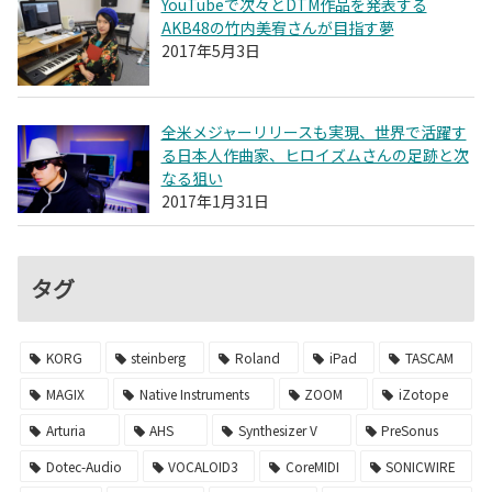
YouTubeで次々とDTM作品を発表する
AKB48の竹内美宥さんが目指す夢
2017年5月3日
全米メジャーリリースも実現、世界で活躍す
る日本人作曲家、ヒロイズムさんの足跡と次
なる狙い
2017年1月31日
タグ
KORG
steinberg
Roland
iPad
TASCAM
MAGIX
Native Instruments
ZOOM
iZotope
Arturia
AHS
Synthesizer V
PreSonus
Dotec-Audio
VOCALOID3
CoreMIDI
SONICWIRE