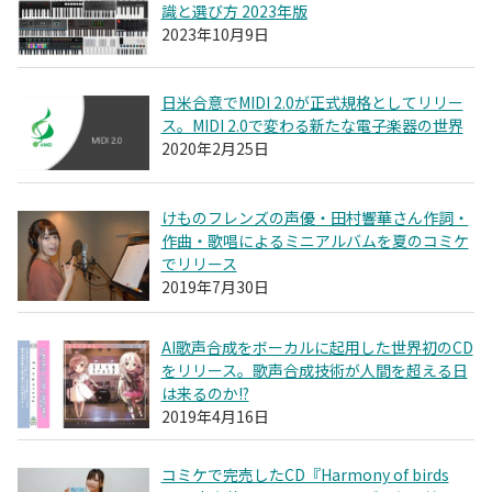
識と選び方 2023年版
2023年10月9日
日米合意でMIDI 2.0が正式規格としてリリー
ス。MIDI 2.0で変わる新たな電子楽器の世界
2020年2月25日
けものフレンズの声優・田村響華さん作詞・
作曲・歌唱によるミニアルバムを夏のコミケ
でリリース
2019年7月30日
AI歌声合成をボーカルに起用した世界初のCD
をリリース。歌声合成技術が人間を超える日
は来るのか!?
2019年4月16日
コミケで完売したCD『Harmony of birds