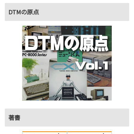
DTMの原点
著書