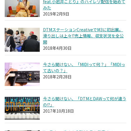
feat.小岩井ことり』のハイレゾ配信を始めて
みた
2019年2月9日
DTMステーションCreativeでM3に初出展。
滑り出しは上々!?売上情報、収支状況を全公
開
2018年4月30日
今さら聞けない、「MIDIって何？」「MIDIっ
て古いの？」
2018年2月28日
今さら聞けない、「DTMとDAWって何が違う
の!?」
2017年10月18日