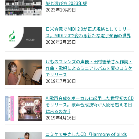
識と選び方 2023年版
2023年10月9日
日米合意でMIDI 2.0が正式規格としてリリー
ス。MIDI 2.0で変わる新たな電子楽器の世界
2020年2月25日
けものフレンズの声優・田村響華さん作詞・
作曲・歌唱によるミニアルバムを夏のコミケ
でリリース
2019年7月30日
AI歌声合成をボーカルに起用した世界初のCD
をリリース。歌声合成技術が人間を超える日
は来るのか!?
2019年4月16日
コミケで完売したCD『Harmony of birds