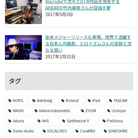
YouTubeで次々とDTM作品を発表する
AKB48の竹内美宥さんが目指す夢
2017年5月3日
全米メジャーリリースも実現、世界で活躍す
る日本人作曲家、ヒロイズムさんの足跡と次
なる狙い
2017年1月31日
タグ
KORG
steinberg
Roland
iPad
TASCAM
MAGIX
Native Instruments
ZOOM
iZotope
Arturia
AHS
Synthesizer V
PreSonus
Dotec-Audio
VOCALOID3
CoreMIDI
SONICWIRE