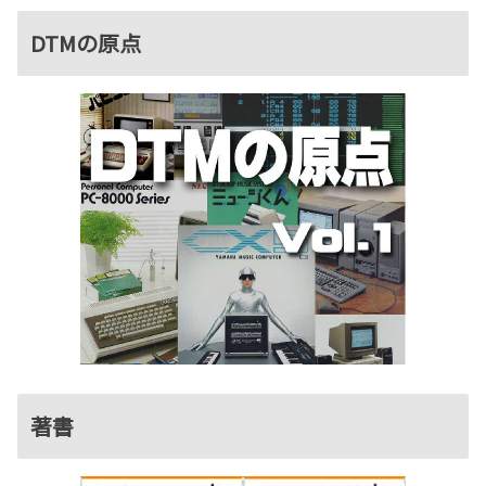
DTMの原点
著書