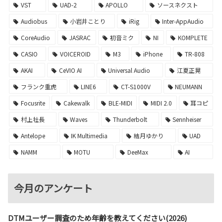
VST
UAD-2
APOLLO
ソースネクスト
Audiobus
小岩井ことり
iRig
Inter-AppAudio
CoreAudio
JASRAC
初音ミク
NI
KOMPLETE
CASIO
VOICEROID
M3
iPhone
TR-808
AKAI
CeVIO AI
Universal Audio
江夏正晃
フランク重虎
LINE6
CT-S1000V
NEUMANN
Focusrite
Cakewalk
BLE-MIDI
MIDI 2.0
耳コピ
村上社長
Waves
Thunderbolt
Sennheiser
Antelope
IK Multimedia
結月ゆかり
UAD
NAMM
MOTU
DeeMax
AI
今月のアンケート
DTMユーザー調査のため年齢を教えてください(2026)