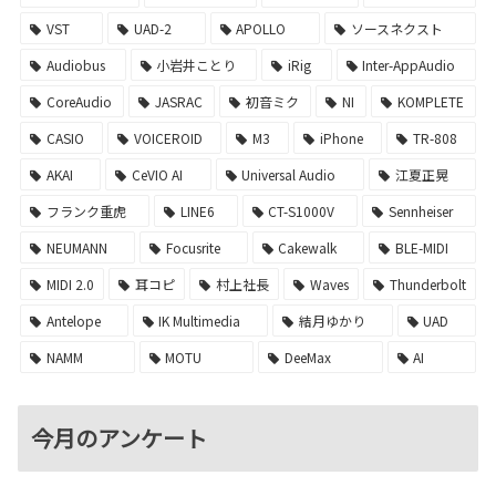
VST
UAD-2
APOLLO
ソースネクスト
Audiobus
小岩井ことり
iRig
Inter-AppAudio
CoreAudio
JASRAC
初音ミク
NI
KOMPLETE
CASIO
VOICEROID
M3
iPhone
TR-808
AKAI
CeVIO AI
Universal Audio
江夏正晃
フランク重虎
LINE6
CT-S1000V
Sennheiser
NEUMANN
Focusrite
Cakewalk
BLE-MIDI
MIDI 2.0
耳コピ
村上社長
Waves
Thunderbolt
Antelope
IK Multimedia
結月ゆかり
UAD
NAMM
MOTU
DeeMax
AI
今月のアンケート