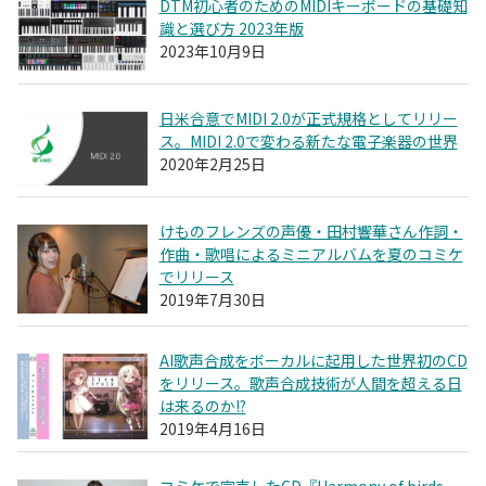
DTM初心者のためのMIDIキーボードの基礎知
識と選び方 2023年版
2023年10月9日
日米合意でMIDI 2.0が正式規格としてリリー
ス。MIDI 2.0で変わる新たな電子楽器の世界
2020年2月25日
けものフレンズの声優・田村響華さん作詞・
作曲・歌唱によるミニアルバムを夏のコミケ
でリリース
2019年7月30日
AI歌声合成をボーカルに起用した世界初のCD
をリリース。歌声合成技術が人間を超える日
は来るのか!?
2019年4月16日
コミケで完売したCD『Harmony of birds