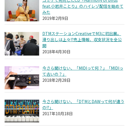
feat.小岩井ことり』のハイレゾ配信を始めて
みた
2019年2月9日
DTMステーションCreativeでM3に初出展。
滑り出しは上々!?売上情報、収支状況を全公
開
2018年4月30日
今さら聞けない、「MIDIって何？」「MIDIっ
て古いの？」
2018年2月28日
今さら聞けない、「DTMとDAWって何が違う
の!?」
2017年10月18日