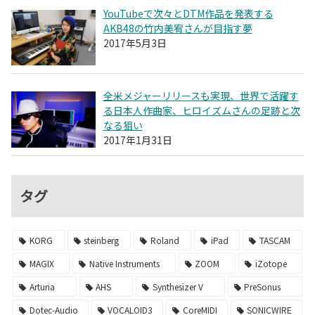
YouTubeで次々とDTM作品を発表する
AKB48の竹内美宥さんが目指す夢
2017年5月3日
全米メジャーリリースも実現、世界で活躍す
る日本人作曲家、ヒロイズムさんの足跡と次
なる狙い
2017年1月31日
タグ
KORG
steinberg
Roland
iPad
TASCAM
MAGIX
Native Instruments
ZOOM
iZotope
Arturia
AHS
Synthesizer V
PreSonus
Dotec-Audio
VOCALOID3
CoreMIDI
SONICWIRE