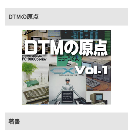
DTMの原点
著書