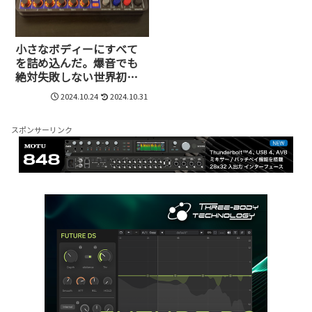
小さなボディーにすべて
を詰め込んだ。爆音でも
絶対失敗しない世界初の
32bitフロート対応デジタ
2024.10.24
2024.10.31
ルミキサー、ZOOM
LiveTrak L6を試してみた
スポンサーリンク