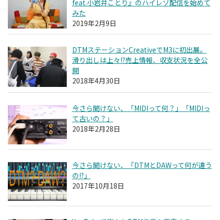
feat.小岩井ことり』のハイレゾ配信を始めて
みた
2019年2月9日
DTMステーションCreativeでM3に初出展。
滑り出しは上々!?売上情報、収支状況を全公
開
2018年4月30日
今さら聞けない、「MIDIって何？」「MIDIっ
て古いの？」
2018年2月28日
今さら聞けない、「DTMとDAWって何が違う
の!?」
2017年10月18日