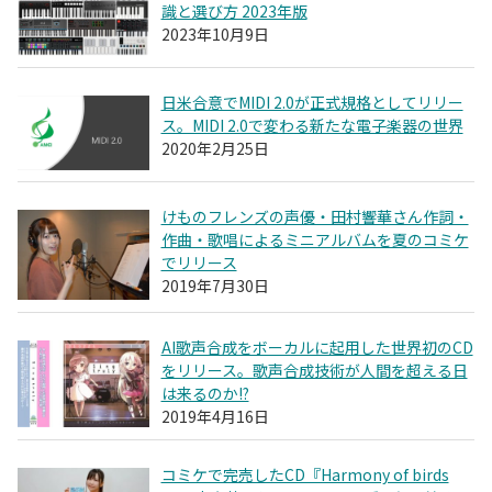
識と選び方 2023年版
2023年10月9日
日米合意でMIDI 2.0が正式規格としてリリー
ス。MIDI 2.0で変わる新たな電子楽器の世界
2020年2月25日
けものフレンズの声優・田村響華さん作詞・
作曲・歌唱によるミニアルバムを夏のコミケ
でリリース
2019年7月30日
AI歌声合成をボーカルに起用した世界初のCD
をリリース。歌声合成技術が人間を超える日
は来るのか!?
2019年4月16日
コミケで完売したCD『Harmony of birds