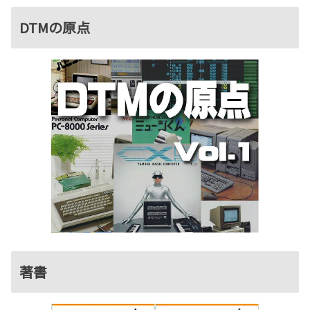
DTMの原点
著書