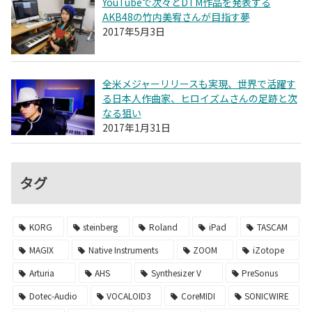
YouTubeで次々とDTM作品を発表する
AKB48の竹内美宥さんが目指す夢
2017年5月3日
全米メジャーリリースも実現、世界で活躍す
る日本人作曲家、ヒロイズムさんの足跡と次
なる狙い
2017年1月31日
タグ
KORG
steinberg
Roland
iPad
TASCAM
MAGIX
Native Instruments
ZOOM
iZotope
Arturia
AHS
Synthesizer V
PreSonus
Dotec-Audio
VOCALOID3
CoreMIDI
SONICWIRE