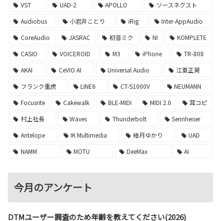
VST
UAD-2
APOLLO
ソースネクスト
Audiobus
小岩井ことり
iRig
Inter-AppAudio
CoreAudio
JASRAC
初音ミク
NI
KOMPLETE
CASIO
VOICEROID
M3
iPhone
TR-808
AKAI
CeVIO AI
Universal Audio
江夏正晃
フランク重虎
LINE6
CT-S1000V
NEUMANN
Focusrite
Cakewalk
BLE-MIDI
MIDI 2.0
耳コピ
村上社長
Waves
Thunderbolt
Sennheiser
Antelope
IK Multimedia
結月ゆかり
UAD
NAMM
MOTU
DeeMax
AI
今月のアンケート
DTMユーザー調査のため年齢を教えてください(2026)