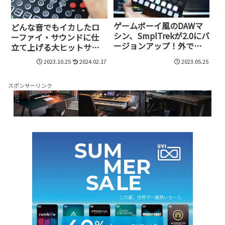
ゲームボーイ風のDAWマ
どんな音でもイカしたロ
シン、SmplTrekが2.0にバ
ーファイ・サウンドに仕
ージョンアップ！外で気
立て上げる大ヒットサン
軽に音楽制作し、自宅で
プラー、LIVEN Lofi-12の
2023.10.25
2024.02.17
2023.05.25
コンピュータと連携
上位版、Lofi-12 XTがクラ
ファン開始！
スポンサーリンク