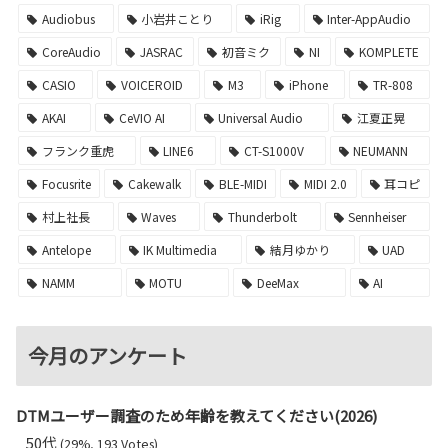
Audiobus
小岩井ことり
iRig
Inter-AppAudio
CoreAudio
JASRAC
初音ミク
NI
KOMPLETE
CASIO
VOICEROID
M3
iPhone
TR-808
AKAI
CeVIO AI
Universal Audio
江夏正晃
フランク重虎
LINE6
CT-S1000V
NEUMANN
Focusrite
Cakewalk
BLE-MIDI
MIDI 2.0
耳コピ
村上社長
Waves
Thunderbolt
Sennheiser
Antelope
IK Multimedia
結月ゆかり
UAD
NAMM
MOTU
DeeMax
AI
今月のアンケート
DTMユーザー調査のため年齢を教えてください(2026)
50代
(29%, 193 Votes)