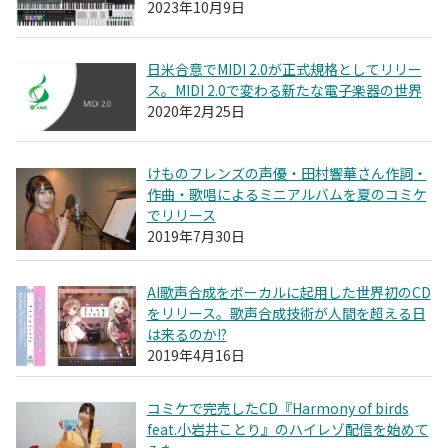
2023年10月9日
日米合意でMIDI 2.0が正式規格としてリリー
ス。MIDI 2.0で変わる新たな電子楽器の世界
2020年2月25日
けものフレンズの声優・田村響華さん作詞・
作曲・歌唱によるミニアルバムを夏のコミケ
でリリース
2019年7月30日
AI歌声合成をボーカルに起用した世界初のCD
をリリース。歌声合成技術が人間を超える日
は来るのか!?
2019年4月16日
コミケで完売したCD『Harmony of birds
feat.小岩井ことり』のハイレゾ配信を始めて