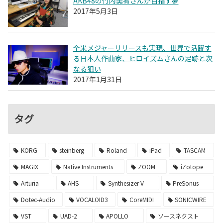
AKB48の竹内美宥さんが目指す夢
2017年5月3日
全米メジャーリリースも実現、世界で活躍す
る日本人作曲家、ヒロイズムさんの足跡と次
なる狙い
2017年1月31日
タグ
KORG
steinberg
Roland
iPad
TASCAM
MAGIX
Native Instruments
ZOOM
iZotope
Arturia
AHS
Synthesizer V
PreSonus
Dotec-Audio
VOCALOID3
CoreMIDI
SONICWIRE
VST
UAD-2
APOLLO
ソースネクスト