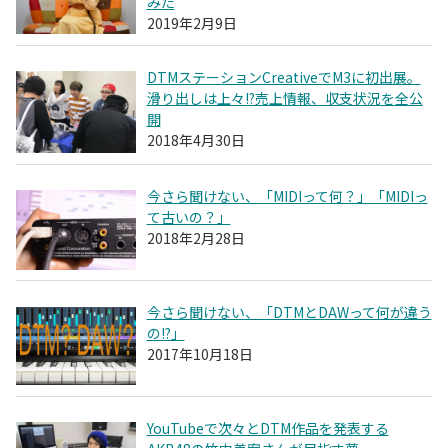
みた
2019年2月9日
DTMステーションCreativeでM3に初出展。
滑り出しは上々!?売上情報、収支状況を全公
開
2018年4月30日
今さら聞けない、「MIDIって何？」「MIDIっ
て古いの？」
2018年2月28日
今さら聞けない、「DTMとDAWって何が違う
の!?」
2017年10月18日
YouTubeで次々とDTM作品を発表する