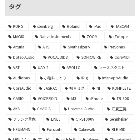
タグ
KORG
steinberg
Roland
iPad
TASCAM
MAGIX
Native Instruments
ZOOM
iZotope
Arturia
AHS
Synthesizer V
PreSonus
Dotec-Audio
VOCALOID3
SONICWIRE
CoreMIDI
VST
UAD-2
APOLLO
ソースネクスト
Audiobus
小岩井ことり
iRig
Inter-AppAudio
CoreAudio
JASRAC
初音ミク
NI
KOMPLETE
CASIO
VOICEROID
M3
iPhone
TR-808
AKAI
CeVIO AI
Universal Audio
江夏正晃
フランク重虎
LINE6
CT-S1000V
Sennheiser
NEUMANN
Focusrite
Cakewalk
BLE-MIDI
MIDI 2.0
耳コピ
村上社長
Waves
Thunderbolt