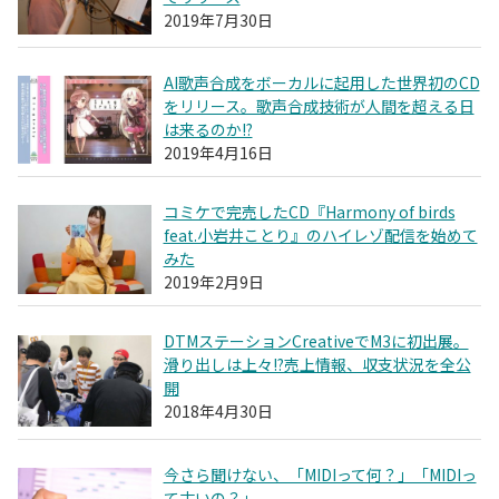
2019年7月30日
AI歌声合成をボーカルに起用した世界初のCD
をリリース。歌声合成技術が人間を超える日
は来るのか!?
2019年4月16日
コミケで完売したCD『Harmony of birds
feat.小岩井ことり』のハイレゾ配信を始めて
みた
2019年2月9日
DTMステーションCreativeでM3に初出展。
滑り出しは上々!?売上情報、収支状況を全公
開
2018年4月30日
今さら聞けない、「MIDIって何？」「MIDIっ
て古いの？」