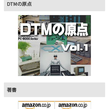
DTMの原点
著書