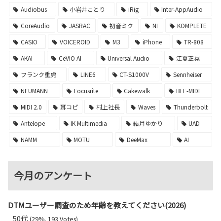
Audiobus
小岩井ことり
iRig
Inter-AppAudio
CoreAudio
JASRAC
初音ミク
NI
KOMPLETE
CASIO
VOICEROID
M3
iPhone
TR-808
AKAI
CeVIO AI
Universal Audio
江夏正晃
フランク重虎
LINE6
CT-S1000V
Sennheiser
NEUMANN
Focusrite
Cakewalk
BLE-MIDI
MIDI 2.0
耳コピ
村上社長
Waves
Thunderbolt
Antelope
IK Multimedia
結月ゆかり
UAD
NAMM
MOTU
DeeMax
AI
今月のアンケート
DTMユーザー調査のため年齢を教えてください(2026)
50代
(29%, 193 Votes)