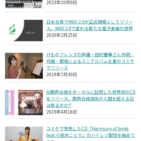
2023年10月9日
日米合意でMIDI 2.0が正式規格としてリリー
ス。MIDI 2.0で変わる新たな電子楽器の世界
2020年2月25日
けものフレンズの声優・田村響華さん作詞・
作曲・歌唱によるミニアルバムを夏のコミケ
でリリース
2019年7月30日
AI歌声合成をボーカルに起用した世界初のCD
をリリース。歌声合成技術が人間を超える日
は来るのか!?
2019年4月16日
コミケで完売したCD『Harmony of birds
feat.小岩井ことり』のハイレゾ配信を始めて