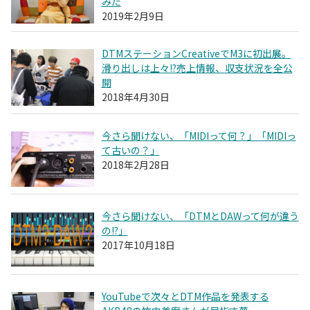
みた
2019年2月9日
DTMステーションCreativeでM3に初出展。
滑り出しは上々!?売上情報、収支状況を全公
開
2018年4月30日
今さら聞けない、「MIDIって何？」「MIDIっ
て古いの？」
2018年2月28日
今さら聞けない、「DTMとDAWって何が違う
の!?」
2017年10月18日
YouTubeで次々とDTM作品を発表する