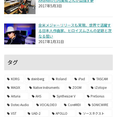
AKB48の竹内美宥さんが目指す夢
2017年5月3日
全米メジャーリリースも実現、世界で活躍す
る日本人作曲家、ヒロイズムさんの足跡と次
なる狙い
2017年1月31日
タグ
KORG
steinberg
Roland
iPad
TASCAM
MAGIX
Native Instruments
ZOOM
iZotope
Arturia
AHS
Synthesizer V
PreSonus
Dotec-Audio
VOCALOID3
CoreMIDI
SONICWIRE
VST
UAD-2
APOLLO
ソースネクスト