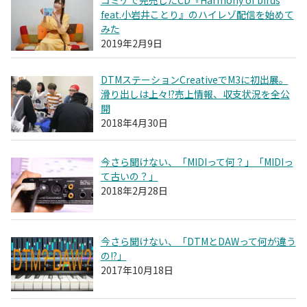
feat.小岩井ことり』のハイレゾ配信を始めて
みた
2019年2月9日
DTMステーションCreativeでM3に初出展。
滑り出しは上々!?売上情報、収支状況を全公
開
2018年4月30日
今さら聞けない、「MIDIって何？」「MIDIっ
て古いの？」
2018年2月28日
今さら聞けない、「DTMとDAWって何が違う
の!?」
2017年10月18日