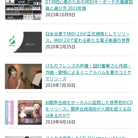
DTM初心者のためのMIDIキーボードの基礎知
識と選び方 2023年版
2023年10月9日
日米合意でMIDI 2.0が正式規格としてリリー
ス。MIDI 2.0で変わる新たな電子楽器の世界
2020年2月25日
けものフレンズの声優・田村響華さん作詞・
作曲・歌唱によるミニアルバムを夏のコミケ
でリリース
2019年7月30日
AI歌声合成をボーカルに起用した世界初のCD
をリリース。歌声合成技術が人間を超える日
は来るのか!?
2019年4月16日
コミケで完売したCD『Harmony of birds