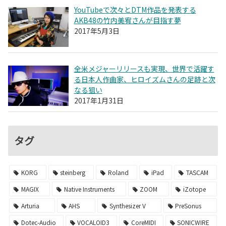
YouTubeで次々とDTM作品を発表する
AKB48の竹内美宥さんが目指す夢
2017年5月3日
全米メジャーリリースも実現、世界で活躍す
る日本人作曲家、ヒロイズムさんの足跡と次
なる狙い
2017年1月31日
タグ
KORG
steinberg
Roland
iPad
TASCAM
MAGIX
Native Instruments
ZOOM
iZotope
Arturia
AHS
Synthesizer V
PreSonus
Dotec-Audio
VOCALOID3
CoreMIDI
SONICWIRE