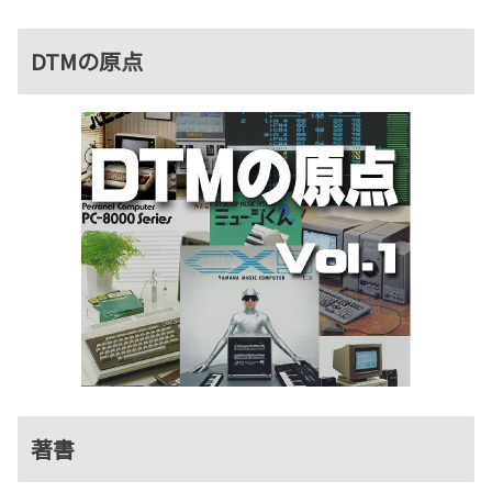
DTMの原点
著書