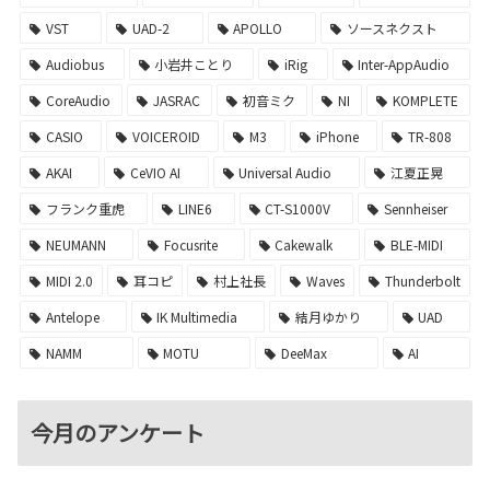
VST
UAD-2
APOLLO
ソースネクスト
Audiobus
小岩井ことり
iRig
Inter-AppAudio
CoreAudio
JASRAC
初音ミク
NI
KOMPLETE
CASIO
VOICEROID
M3
iPhone
TR-808
AKAI
CeVIO AI
Universal Audio
江夏正晃
フランク重虎
LINE6
CT-S1000V
Sennheiser
NEUMANN
Focusrite
Cakewalk
BLE-MIDI
MIDI 2.0
耳コピ
村上社長
Waves
Thunderbolt
Antelope
IK Multimedia
結月ゆかり
UAD
NAMM
MOTU
DeeMax
AI
今月のアンケート