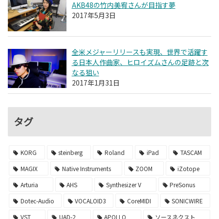
AKB48の竹内美宥さんが目指す夢
2017年5月3日
全米メジャーリリースも実現、世界で活躍す
る日本人作曲家、ヒロイズムさんの足跡と次
なる狙い
2017年1月31日
タグ
KORG
steinberg
Roland
iPad
TASCAM
MAGIX
Native Instruments
ZOOM
iZotope
Arturia
AHS
Synthesizer V
PreSonus
Dotec-Audio
VOCALOID3
CoreMIDI
SONICWIRE
VST
UAD-2
APOLLO
ソースネクスト