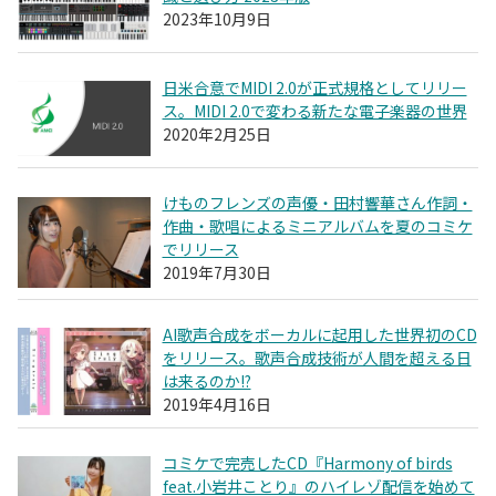
2023年10月9日
日米合意でMIDI 2.0が正式規格としてリリー
ス。MIDI 2.0で変わる新たな電子楽器の世界
2020年2月25日
けものフレンズの声優・田村響華さん作詞・
作曲・歌唱によるミニアルバムを夏のコミケ
でリリース
2019年7月30日
AI歌声合成をボーカルに起用した世界初のCD
をリリース。歌声合成技術が人間を超える日
は来るのか!?
2019年4月16日
コミケで完売したCD『Harmony of birds
feat.小岩井ことり』のハイレゾ配信を始めて