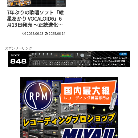
7年ぶりの歌唱ソフト「紲
星あかり VOCALOID6」6
月13日発売 ～正統進化を
遂げた新たな歌声～
2025.06.13
2025.06.14
スポンサーリンク