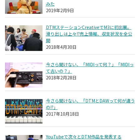
みた
2019年2月9日
DTMステーションCreativeでM3に初出展。
滑り出しは上々!?売上情報、収支状況を全公
開
2018年4月30日
今さら聞けない、「MIDIって何？」「MIDIっ
て古いの？」
2018年2月28日
今さら聞けない、「DTMとDAWって何が違う
の!?」
2017年10月18日
YouTubeで次々とDTM作品を発表する