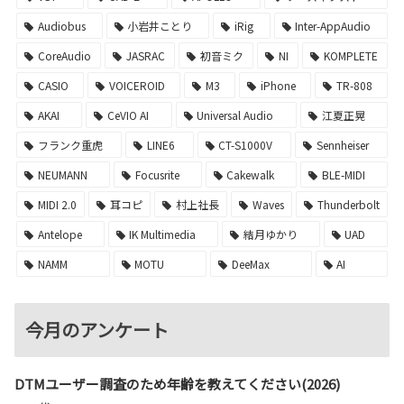
Audiobus
小岩井ことり
iRig
Inter-AppAudio
CoreAudio
JASRAC
初音ミク
NI
KOMPLETE
CASIO
VOICEROID
M3
iPhone
TR-808
AKAI
CeVIO AI
Universal Audio
江夏正晃
フランク重虎
LINE6
CT-S1000V
Sennheiser
NEUMANN
Focusrite
Cakewalk
BLE-MIDI
MIDI 2.0
耳コピ
村上社長
Waves
Thunderbolt
Antelope
IK Multimedia
結月ゆかり
UAD
NAMM
MOTU
DeeMax
AI
今月のアンケート
DTMユーザー調査のため年齢を教えてください(2026)