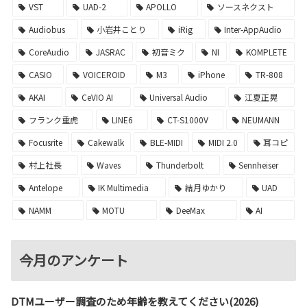
VST
UAD-2
APOLLO
ソースネクスト
Audiobus
小岩井ことり
iRig
Inter-AppAudio
CoreAudio
JASRAC
初音ミク
NI
KOMPLETE
CASIO
VOICEROID
M3
iPhone
TR-808
AKAI
CeVIO AI
Universal Audio
江夏正晃
フランク重虎
LINE6
CT-S1000V
NEUMANN
Focusrite
Cakewalk
BLE-MIDI
MIDI 2.0
耳コピ
村上社長
Waves
Thunderbolt
Sennheiser
Antelope
IK Multimedia
結月ゆかり
UAD
NAMM
MOTU
DeeMax
AI
今月のアンケート
DTMユーザー調査のため年齢を教えてください(2026)