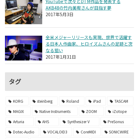
YouTubeで次々とDTM作品を発表する
AKB48の竹内美宥さんが目指す夢
2017年5月3日
全米メジャーリリースも実現、世界で活躍す
る日本人作曲家、ヒロイズムさんの足跡と次
なる狙い
2017年1月31日
タグ
KORG
steinberg
Roland
iPad
TASCAM
MAGIX
Native Instruments
ZOOM
iZotope
Arturia
AHS
Synthesizer V
PreSonus
Dotec-Audio
VOCALOID3
CoreMIDI
SONICWIRE