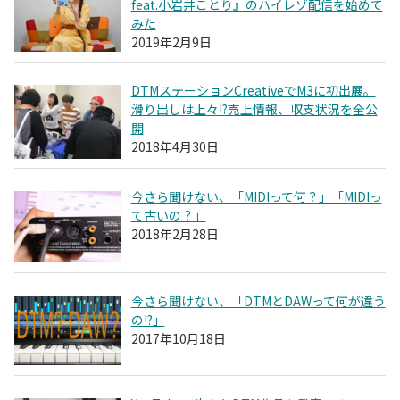
feat.小岩井ことり』のハイレゾ配信を始めて
みた
2019年2月9日
DTMステーションCreativeでM3に初出展。
滑り出しは上々!?売上情報、収支状況を全公
開
2018年4月30日
今さら聞けない、「MIDIって何？」「MIDIっ
て古いの？」
2018年2月28日
今さら聞けない、「DTMとDAWって何が違う
の!?」
2017年10月18日