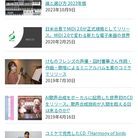
識と選び方 2023年版
2023年10月9日
日米合意でMIDI 2.0が正式規格としてリリー
ス。MIDI 2.0で変わる新たな電子楽器の世界
2020年2月25日
けものフレンズの声優・田村響華さん作詞・
作曲・歌唱によるミニアルバムを夏のコミケ
でリリース
2019年7月30日
AI歌声合成をボーカルに起用した世界初のCD
をリリース。歌声合成技術が人間を超える日
は来るのか!?
2019年4月16日
コミケで完売したCD『Harmony of birds