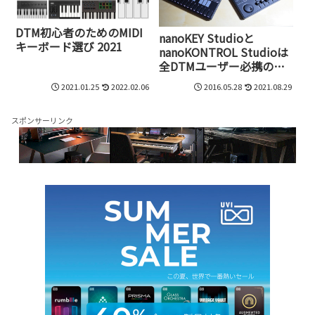
DTM初心者のためのMIDI
nanoKEY Studioと
キーボード選び 2021
nanoKONTROL Studioは
全DTMユーザー必携の
Bluetoothデバイスだ！
2021.01.25
2022.02.06
2016.05.28
2021.08.29
スポンサーリンク