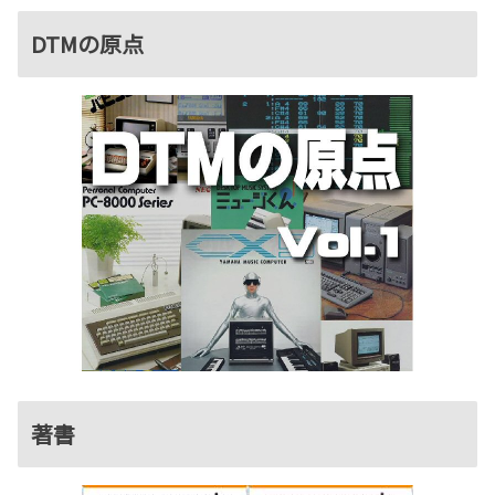
DTMの原点
著書