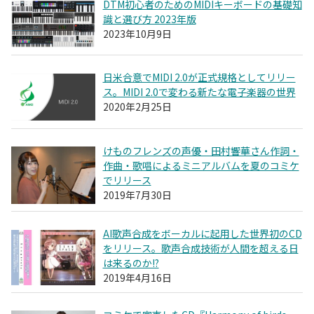
DTM初心者のためのMIDIキーボードの基礎知
識と選び方 2023年版
2023年10月9日
日米合意でMIDI 2.0が正式規格としてリリー
ス。MIDI 2.0で変わる新たな電子楽器の世界
2020年2月25日
けものフレンズの声優・田村響華さん作詞・
作曲・歌唱によるミニアルバムを夏のコミケ
でリリース
2019年7月30日
AI歌声合成をボーカルに起用した世界初のCD
をリリース。歌声合成技術が人間を超える日
は来るのか!?
2019年4月16日