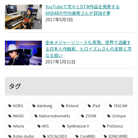
YouTubeで次々とDTM作品を発表する
AKB48の竹内美宥さんが目指す夢
2017年5月3日
全米メジャーリリースも実現、世界で活躍す
る日本人作曲家、ヒロイズムさんの足跡と次
なる狙い
2017年1月31日
タグ
KORG
steinberg
Roland
iPad
TASCAM
MAGIX
Native Instruments
ZOOM
iZotope
Arturia
AHS
Synthesizer V
PreSonus
Dotec-Audio
VOCALOID3
CoreMIDI
SONICWIRE