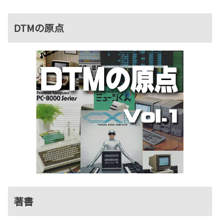
DTMの原点
著書