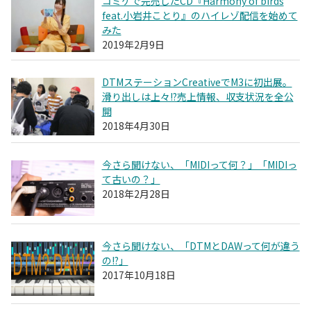
コミケで完売したCD『Harmony of birds
feat.小岩井ことり』のハイレゾ配信を始めて
みた
2019年2月9日
DTMステーションCreativeでM3に初出展。
滑り出しは上々!?売上情報、収支状況を全公
開
2018年4月30日
今さら聞けない、「MIDIって何？」「MIDIっ
て古いの？」
2018年2月28日
今さら聞けない、「DTMとDAWって何が違う
の!?」
2017年10月18日