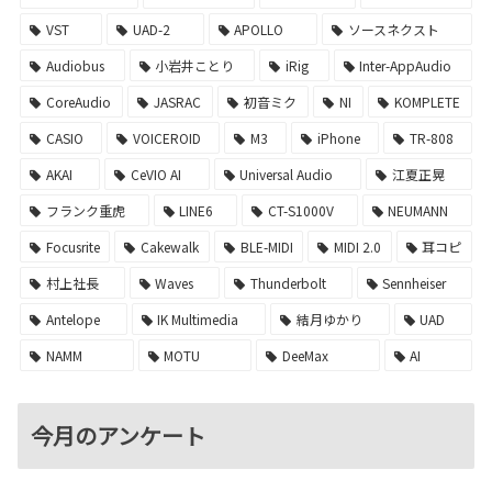
VST
UAD-2
APOLLO
ソースネクスト
Audiobus
小岩井ことり
iRig
Inter-AppAudio
CoreAudio
JASRAC
初音ミク
NI
KOMPLETE
CASIO
VOICEROID
M3
iPhone
TR-808
AKAI
CeVIO AI
Universal Audio
江夏正晃
フランク重虎
LINE6
CT-S1000V
NEUMANN
Focusrite
Cakewalk
BLE-MIDI
MIDI 2.0
耳コピ
村上社長
Waves
Thunderbolt
Sennheiser
Antelope
IK Multimedia
結月ゆかり
UAD
NAMM
MOTU
DeeMax
AI
今月のアンケート