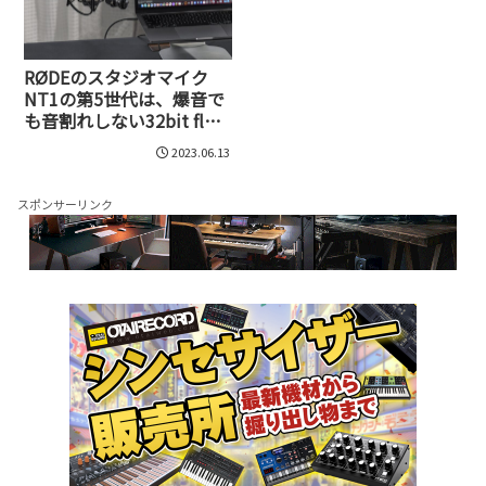
RØDEのスタジオマイク
NT1の第5世代は、爆音で
も音割れしない32bit float
対応。アナログでも使え
2023.06.13
るハイブリッド構造がス
ゴイ
スポンサーリンク