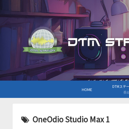
DTMステーシ
HOME
番
OneOdio Studio Max 1