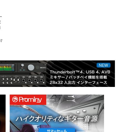
ー
ま
発
07