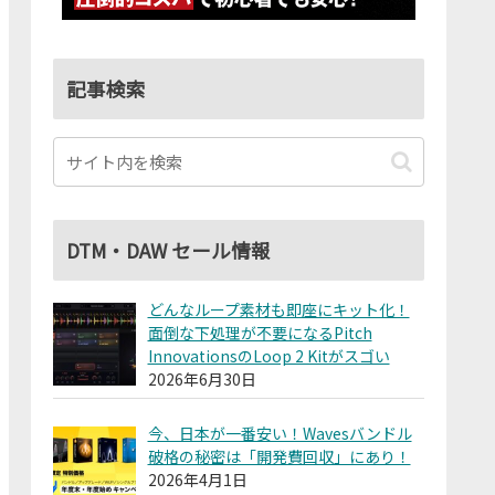
記事検索
DTM・DAW セール情報
どんなループ素材も即座にキット化！
面倒な下処理が不要になるPitch
InnovationsのLoop 2 Kitがスゴい
2026年6月30日
今、日本が一番安い！Wavesバンドル
破格の秘密は「開発費回収」にあり！
2026年4月1日