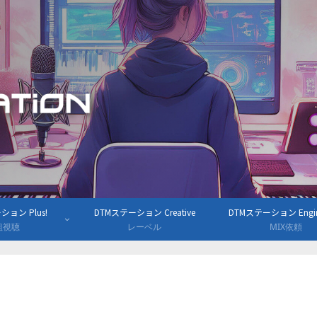
ョン Plus!
DTMステーション Creative
DTMステーション Engine
組視聴
レーベル
MIX依頼