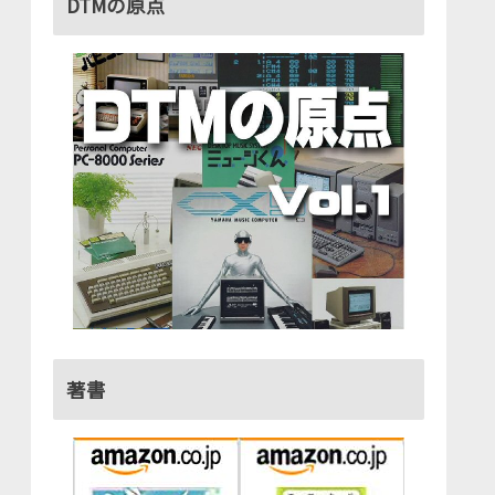
DTMの原点
著書