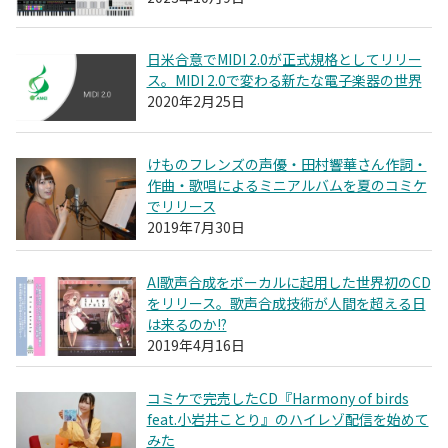
日米合意でMIDI 2.0が正式規格としてリリー
ス。MIDI 2.0で変わる新たな電子楽器の世界
2020年2月25日
けものフレンズの声優・田村響華さん作詞・
作曲・歌唱によるミニアルバムを夏のコミケ
でリリース
2019年7月30日
AI歌声合成をボーカルに起用した世界初のCD
をリリース。歌声合成技術が人間を超える日
は来るのか!?
2019年4月16日
コミケで完売したCD『Harmony of birds
feat.小岩井ことり』のハイレゾ配信を始めて
みた