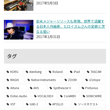
2017年5月3日
全米メジャーリリースも実現、世界で活躍す
る日本人作曲家、ヒロイズムさんの足跡と次
なる狙い
2017年1月31日
タグ
KORG
steinberg
Roland
iPad
TASCAM
MAGIX
Native Instruments
ZOOM
iZotope
Arturia
AHS
Synthesizer V
PreSonus
Dotec-Audio
VOCALOID3
CoreMIDI
SONICWIRE
VST
UAD-2
APOLLO
ソースネクスト