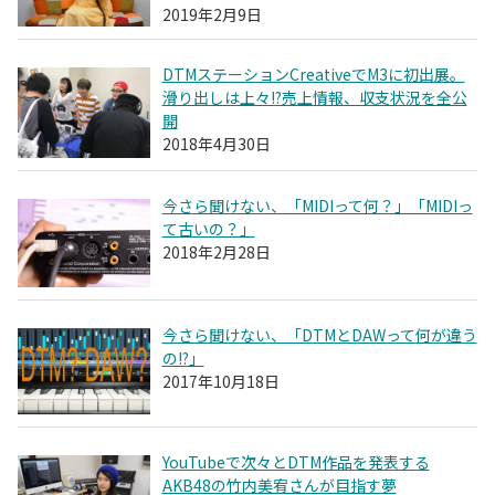
2019年2月9日
DTMステーションCreativeでM3に初出展。
滑り出しは上々!?売上情報、収支状況を全公
開
2018年4月30日
今さら聞けない、「MIDIって何？」「MIDIっ
て古いの？」
2018年2月28日
今さら聞けない、「DTMとDAWって何が違う
の!?」
2017年10月18日
YouTubeで次々とDTM作品を発表する
AKB48の竹内美宥さんが目指す夢