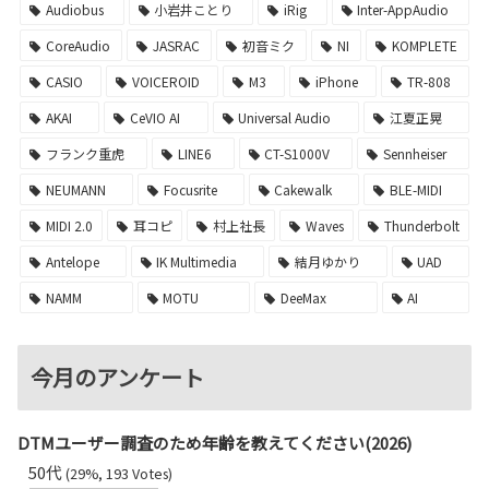
Audiobus
小岩井ことり
iRig
Inter-AppAudio
CoreAudio
JASRAC
初音ミク
NI
KOMPLETE
CASIO
VOICEROID
M3
iPhone
TR-808
AKAI
CeVIO AI
Universal Audio
江夏正晃
フランク重虎
LINE6
CT-S1000V
Sennheiser
NEUMANN
Focusrite
Cakewalk
BLE-MIDI
MIDI 2.0
耳コピ
村上社長
Waves
Thunderbolt
Antelope
IK Multimedia
結月ゆかり
UAD
NAMM
MOTU
DeeMax
AI
今月のアンケート
DTMユーザー調査のため年齢を教えてください(2026)
50代
(29%, 193 Votes)