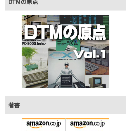
DTMの原点
著書