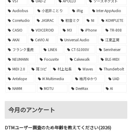
VST
UAD-2
APOLLO
ソースネクスト
Audiobus
小岩井ことり
iRig
Inter-AppAudio
CoreAudio
JASRAC
初音ミク
NI
KOMPLETE
CASIO
VOICEROID
M3
iPhone
TR-808
AKAI
CeVIO AI
Universal Audio
江夏正晃
フランク重虎
LINE6
CT-S1000V
Sennheiser
NEUMANN
Focusrite
Cakewalk
BLE-MIDI
MIDI 2.0
耳コピ
村上社長
Waves
Thunderbolt
Antelope
IK Multimedia
結月ゆかり
UAD
NAMM
MOTU
DeeMax
AI
今月のアンケート
DTMユーザー調査のため年齢を教えてください(2026)