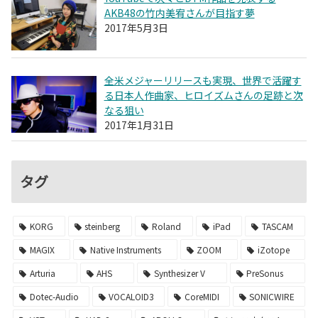
AKB48の竹内美宥さんが目指す夢
2017年5月3日
全米メジャーリリースも実現、世界で活躍す
る日本人作曲家、ヒロイズムさんの足跡と次
なる狙い
2017年1月31日
タグ
KORG
steinberg
Roland
iPad
TASCAM
MAGIX
Native Instruments
ZOOM
iZotope
Arturia
AHS
Synthesizer V
PreSonus
Dotec-Audio
VOCALOID3
CoreMIDI
SONICWIRE