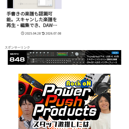
手書きの楽譜も認識可
能。スキャンした楽譜を
再生・編集でき、DAWへ
の受け渡しもできる
2025.04.28
2026.07.08
Win/Mac対応の
PhotoScore&NotateMe
Ultimate
スポンサーリンク