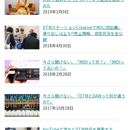
みた
2019年2月9日
DTMステーションCreativeでM3に初出展。
滑り出しは上々!?売上情報、収支状況を全公
開
2018年4月30日
今さら聞けない、「MIDIって何？」「MIDIっ
て古いの？」
2018年2月28日
今さら聞けない、「DTMとDAWって何が違う
の!?」
2017年10月18日
YouTubeで次々とDTM作品を発表する