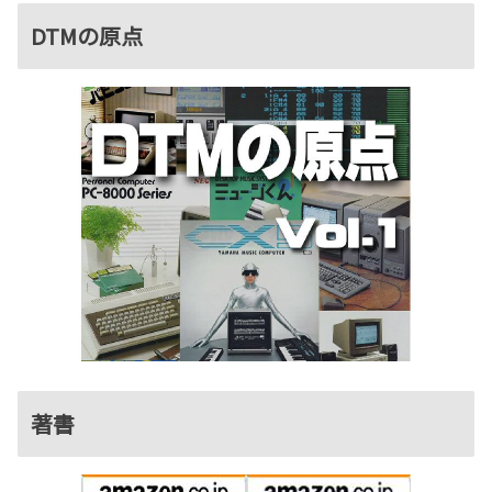
DTMの原点
著書