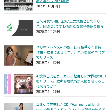
識と選び方 2023年版
2023年10月9日
日米合意でMIDI 2.0が正式規格としてリリー
ス。MIDI 2.0で変わる新たな電子楽器の世界
2020年2月25日
けものフレンズの声優・田村響華さん作詞・
作曲・歌唱によるミニアルバムを夏のコミケ
でリリース
2019年7月30日
AI歌声合成をボーカルに起用した世界初のCD
をリリース。歌声合成技術が人間を超える日
は来るのか!?
2019年4月16日
コミケで完売したCD『Harmony of birds
feat.小岩井ことり』のハイレゾ配信を始めて