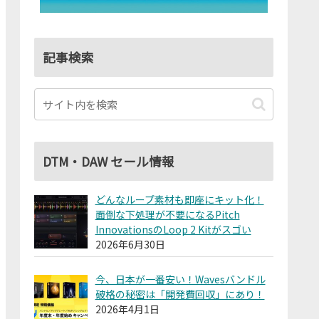
記事検索
DTM・DAW セール情報
どんなループ素材も即座にキット化！
面倒な下処理が不要になるPitch
InnovationsのLoop 2 Kitがスゴい
2026年6月30日
今、日本が一番安い！Wavesバンドル
破格の秘密は「開発費回収」にあり！
2026年4月1日