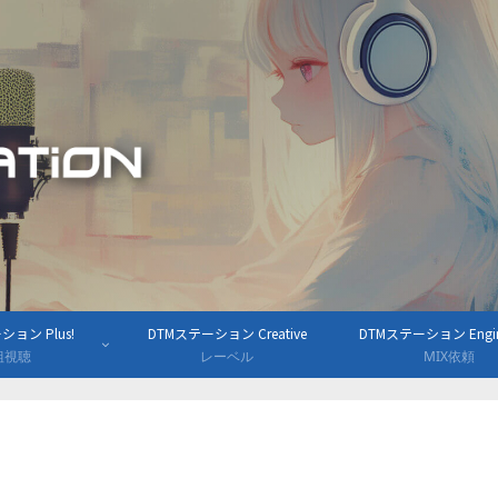
ョン Plus!
DTMステーション Creative
DTMステーション Engine
組視聴
レーベル
MIX依頼