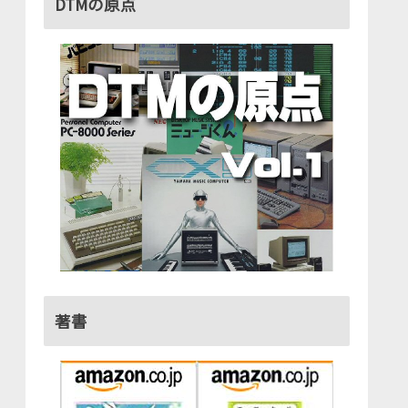
DTMの原点
著書