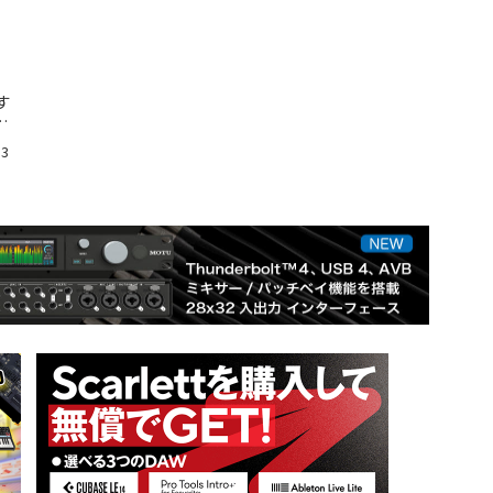
す
ー
13