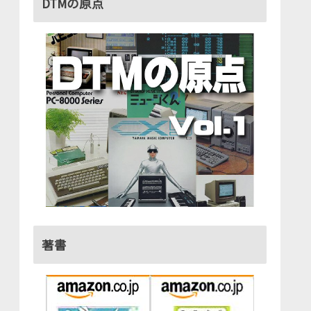
DTMの原点
著書