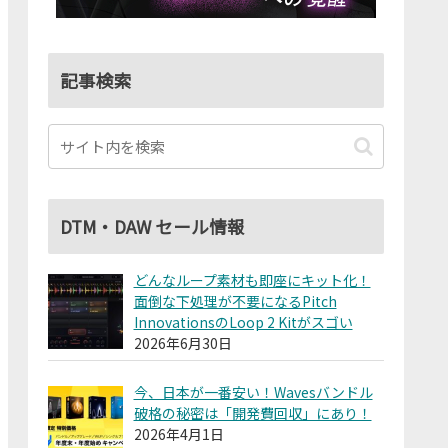
記事検索
DTM・DAW セール情報
どんなループ素材も即座にキット化！
面倒な下処理が不要になるPitch
InnovationsのLoop 2 Kitがスゴい
2026年6月30日
今、日本が一番安い！Wavesバンドル
破格の秘密は「開発費回収」にあり！
2026年4月1日