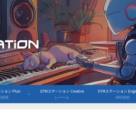
ョン Plus!
DTMステーション Creative
DTMステーション Engine
組視聴
レーベル
MIX依頼