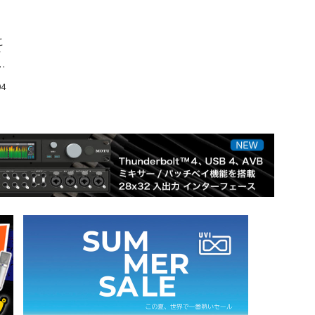
う
こ
タ
ん
04