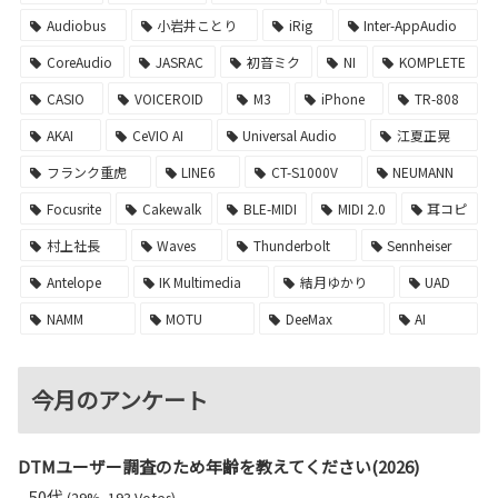
Audiobus
小岩井ことり
iRig
Inter-AppAudio
CoreAudio
JASRAC
初音ミク
NI
KOMPLETE
CASIO
VOICEROID
M3
iPhone
TR-808
AKAI
CeVIO AI
Universal Audio
江夏正晃
フランク重虎
LINE6
CT-S1000V
NEUMANN
Focusrite
Cakewalk
BLE-MIDI
MIDI 2.0
耳コピ
村上社長
Waves
Thunderbolt
Sennheiser
Antelope
IK Multimedia
結月ゆかり
UAD
NAMM
MOTU
DeeMax
AI
今月のアンケート
DTMユーザー調査のため年齢を教えてください(2026)
50代
(29%, 193 Votes)