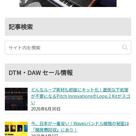
記事検索
DTM・DAW セール情報
どんなループ素材も即座にキット化！面倒な下処理
が不要になるPitch InnovationsのLoop 2 Kitがスゴ
い
2026年6月30日
今、日本が一番安い！Wavesバンドル破格の秘密は
「開発費回収」にあり！