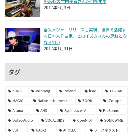
AKB48の竹内美宥さんが目指す夢
2017年5月3日
全米メジャーリリースも実現、世界で活躍す
る日本人作曲家、ヒロイズムさんの足跡と次
なる狙い
2017年1月31日
タグ
KORG
steinberg
Roland
iPad
TASCAM
MAGIX
Native Instruments
ZOOM
iZotope
Arturia
AHS
Synthesizer V
PreSonus
Dotec-Audio
VOCALOID3
CoreMIDI
SONICWIRE
VST
UAD-2
APOLLO
ソースネクスト