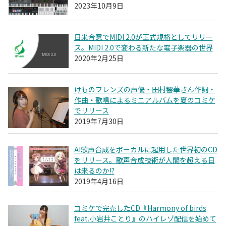
2023年10月9日
日米合意でMIDI 2.0が正式規格としてリリー
ス。MIDI 2.0で変わる新たな電子楽器の世界
2020年2月25日
けものフレンズの声優・田村響華さん作詞・
作曲・歌唱によるミニアルバムを夏のコミケ
でリリース
2019年7月30日
AI歌声合成をボーカルに起用した世界初のCD
をリリース。歌声合成技術が人間を超える日
は来るのか!?
2019年4月16日
コミケで完売したCD『Harmony of birds
feat.小岩井ことり』のハイレゾ配信を始めて