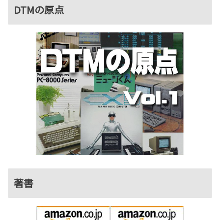
DTMの原点
著書