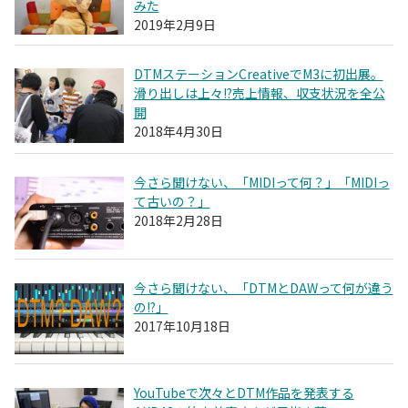
みた
2019年2月9日
DTMステーションCreativeでM3に初出展。
滑り出しは上々!?売上情報、収支状況を全公
開
2018年4月30日
今さら聞けない、「MIDIって何？」「MIDIっ
て古いの？」
2018年2月28日
今さら聞けない、「DTMとDAWって何が違う
の!?」
2017年10月18日
YouTubeで次々とDTM作品を発表する