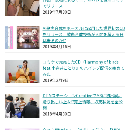
でリリース
2019年7月30日
AI歌声合成をボーカルに起用した世界初のCD
をリリース。歌声合成技術が人間を超える日
は来るのか!?
2019年4月16日
コミケで完売したCD『Harmony of birds
feat.小岩井ことり』のハイレゾ配信を始めて
みた
2019年2月9日
DTMステーションCreativeでM3に初出展。
滑り出しは上々!?売上情報、収支状況を全公
開
2018年4月30日