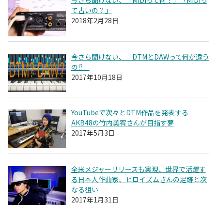
今さら聞けない、「MIDIって何？」「MIDIっ
て古いの？」
2018年2月28日
今さら聞けない、「DTMとDAWって何が違う
の!?」
2017年10月18日
YouTubeで次々とDTM作品を発表する
AKB48の竹内美宥さんが目指す夢
2017年5月3日
全米メジャーリリースも実現、世界で活躍す
る日本人作曲家、ヒロイズムさんの足跡と次
なる狙い
2017年1月31日