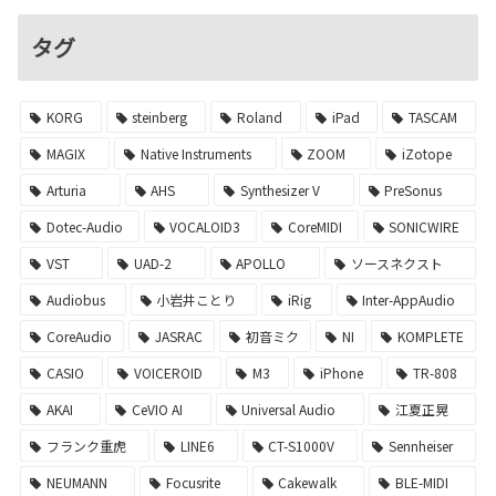
タグ
KORG
steinberg
Roland
iPad
TASCAM
MAGIX
Native Instruments
ZOOM
iZotope
Arturia
AHS
Synthesizer V
PreSonus
Dotec-Audio
VOCALOID3
CoreMIDI
SONICWIRE
VST
UAD-2
APOLLO
ソースネクスト
Audiobus
小岩井ことり
iRig
Inter-AppAudio
CoreAudio
JASRAC
初音ミク
NI
KOMPLETE
CASIO
VOICEROID
M3
iPhone
TR-808
AKAI
CeVIO AI
Universal Audio
江夏正晃
フランク重虎
LINE6
CT-S1000V
Sennheiser
NEUMANN
Focusrite
Cakewalk
BLE-MIDI