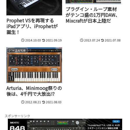
プラグイン・ループ素材
がテンコ盛の1万円DAW、
Prophet VSを再現する
Mixcraftが日本上陸だ
iPadアプリ、iProphetが
誕生！
2014.10.03
2021.09.19
2013.07.24
2021.07.08
DTM温故知新
Arturia、Minimoog祭りの
後は、4千円で大放出!?
2012.08.21
2021.08.03
スポンサーリンク