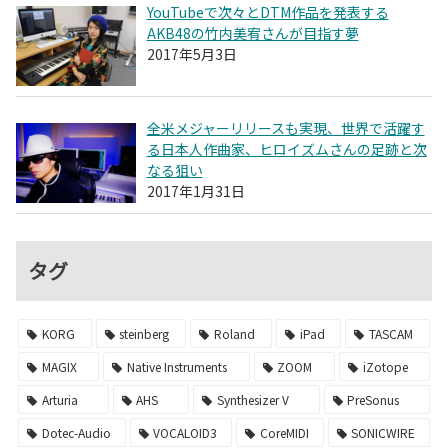
YouTubeで次々とDTM作品を発表する
AKB48の竹内美宥さんが目指す夢
2017年5月3日
全米メジャーリリースも実現、世界で活躍す
る日本人作曲家、ヒロイズムさんの足跡と次
なる狙い
2017年1月31日
タグ
KORG
steinberg
Roland
iPad
TASCAM
MAGIX
Native Instruments
ZOOM
iZotope
Arturia
AHS
Synthesizer V
PreSonus
Dotec-Audio
VOCALOID3
CoreMIDI
SONICWIRE