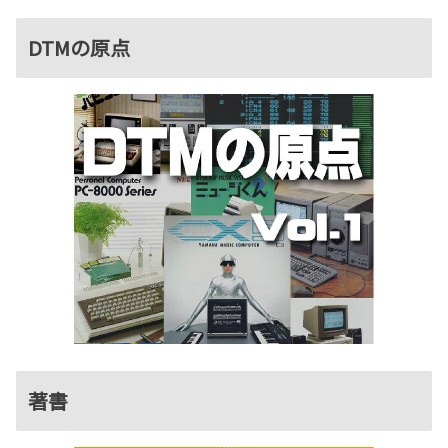
DTMの原点
著書