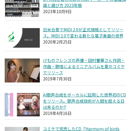
識と選び方 2023年版
2023年10月9日
日米合意でMIDI 2.0が正式規格としてリリー
ス。MIDI 2.0で変わる新たな電子楽器の世界
2020年2月25日
けものフレンズの声優・田村響華さん作詞・
作曲・歌唱によるミニアルバムを夏のコミケ
でリリース
2019年7月30日
AI歌声合成をボーカルに起用した世界初のCD
をリリース。歌声合成技術が人間を超える日
は来るのか!?
2019年4月16日
コミケで完売したCD『Harmony of birds