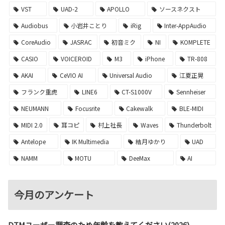
VST
UAD-2
APOLLO
ソースネクスト
Audiobus
小岩井ことり
iRig
Inter-AppAudio
CoreAudio
JASRAC
初音ミク
NI
KOMPLETE
CASIO
VOICEROID
M3
iPhone
TR-808
AKAI
CeVIO AI
Universal Audio
江夏正晃
フランク重虎
LINE6
CT-S1000V
Sennheiser
NEUMANN
Focusrite
Cakewalk
BLE-MIDI
MIDI 2.0
耳コピ
村上社長
Waves
Thunderbolt
Antelope
IK Multimedia
結月ゆかり
UAD
NAMM
MOTU
DeeMax
AI
今月のアンケート
DTMユーザー調査のため年齢を教えてください(2026)