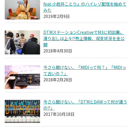
feat.小岩井ことり』のハイレゾ配信を始めて
みた
2019年2月9日
DTMステーションCreativeでM3に初出展。
滑り出しは上々!?売上情報、収支状況を全公
開
2018年4月30日
今さら聞けない、「MIDIって何？」「MIDIっ
て古いの？」
2018年2月28日
今さら聞けない、「DTMとDAWって何が違う
の!?」
2017年10月18日