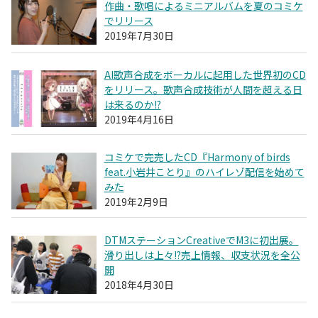
作曲・歌唱によるミニアルバムを夏のコミケ
でリリース
2019年7月30日
AI歌声合成をボーカルに起用した世界初のCD
をリリース。歌声合成技術が人間を超える日
は来るのか!?
2019年4月16日
コミケで完売したCD『Harmony of birds
feat.小岩井ことり』のハイレゾ配信を始めて
みた
2019年2月9日
DTMステーションCreativeでM3に初出展。
滑り出しは上々!?売上情報、収支状況を全公
開
2018年4月30日