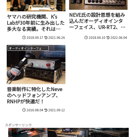
NEVE氏の設計思想を組み
ヤマハの研究機関、K’s
込んだオーディオインタ
Labが30年前に生み出した
ーフェイス、UR-RT2、
多大なる実績。それは
UR-RT4がSteinbergから
1977年の論文の発掘から
2018.09.17
2021.06.26
2018.04.10
2022.06.04
手頃価格で発売
始まった
オーディオインターフェイス
音楽制作に特化したNeve
のヘッドフォンアンプ、
RNHPが快適だ！
2016.08.04
2021.09.12
スポンサーリンク