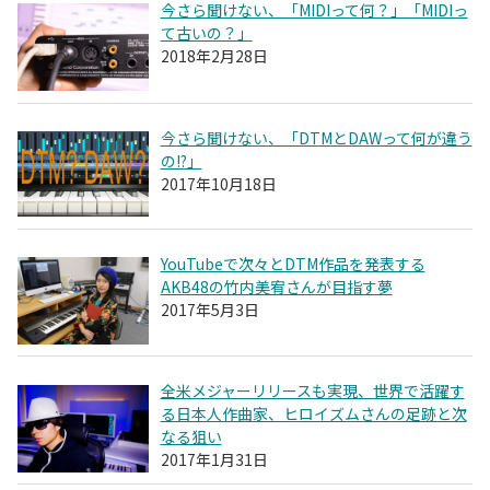
今さら聞けない、「MIDIって何？」「MIDIっ
て古いの？」
2018年2月28日
今さら聞けない、「DTMとDAWって何が違う
の!?」
2017年10月18日
YouTubeで次々とDTM作品を発表する
AKB48の竹内美宥さんが目指す夢
2017年5月3日
全米メジャーリリースも実現、世界で活躍す
る日本人作曲家、ヒロイズムさんの足跡と次
なる狙い
2017年1月31日