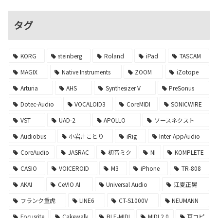
タグ
KORG
steinberg
Roland
iPad
TASCAM
MAGIX
Native Instruments
ZOOM
iZotope
Arturia
AHS
Synthesizer V
PreSonus
Dotec-Audio
VOCALOID3
CoreMIDI
SONICWIRE
VST
UAD-2
APOLLO
ソースネクスト
Audiobus
小岩井ことり
iRig
Inter-AppAudio
CoreAudio
JASRAC
初音ミク
NI
KOMPLETE
CASIO
VOICEROID
M3
iPhone
TR-808
AKAI
CeVIO AI
Universal Audio
江夏正晃
フランク重虎
LINE6
CT-S1000V
NEUMANN
Focusrite
Cakewalk
BLE-MIDI
MIDI 2.0
耳コピ