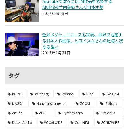
YouTubeで次々とDTM作品を発表する
AKB48の竹内美宥さんが目指す夢
2017年5月3日
全米メジャーリリースも実現、世界で活躍す
る日本人作曲家、ヒロイズムさんの足跡と次
なる狙い
2017年1月31日
タグ
KORG
steinberg
Roland
iPad
TASCAM
MAGIX
Native Instruments
ZOOM
iZotope
Arturia
AHS
Synthesizer V
PreSonus
Dotec-Audio
VOCALOID3
CoreMIDI
SONICWIRE