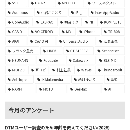
VST
UAD-2
APOLLO
ソースネクスト
Audiobus
小岩井ことり
iRig
Inter-AppAudio
CoreAudio
JASRAC
初音ミク
NI
KOMPLETE
CASIO
VOICEROID
M3
iPhone
TR-808
AKAI
CeVIO AI
Universal Audio
江夏正晃
フランク重虎
LINE6
CT-S1000V
Sennheiser
NEUMANN
Focusrite
Cakewalk
BLE-MIDI
MIDI 2.0
耳コピ
村上社長
Waves
Thunderbolt
Antelope
IK Multimedia
結月ゆかり
UAD
NAMM
MOTU
DeeMax
AI
今月のアンケート
DTMユーザー調査のため年齢を教えてください(2026)