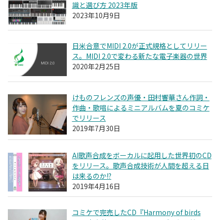
識と選び方 2023年版
2023年10月9日
日米合意でMIDI 2.0が正式規格としてリリー
ス。MIDI 2.0で変わる新たな電子楽器の世界
2020年2月25日
けものフレンズの声優・田村響華さん作詞・
作曲・歌唱によるミニアルバムを夏のコミケ
でリリース
2019年7月30日
AI歌声合成をボーカルに起用した世界初のCD
をリリース。歌声合成技術が人間を超える日
は来るのか!?
2019年4月16日
コミケで完売したCD『Harmony of birds