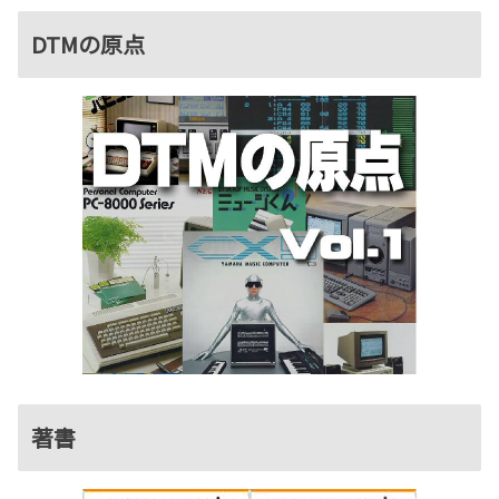
DTMの原点
著書