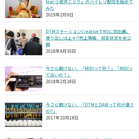
feat.小岩井ことり』のハイレゾ配信を始めて
みた
2019年2月9日
DTMステーションCreativeでM3に初出展。
滑り出しは上々!?売上情報、収支状況を全公
開
2018年4月30日
今さら聞けない、「MIDIって何？」「MIDIっ
て古いの？」
2018年2月28日
今さら聞けない、「DTMとDAWって何が違う
の!?」
2017年10月18日