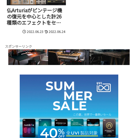
仏Arturiaがビンテージ機
の復元を中心とした計26
種類のエフェクトをセッ
トにしたFX Collection 3
2022.06.23
2022.06.24
を発売。7月7日までイン
トロプライスの39,600円
スポンサーリンク