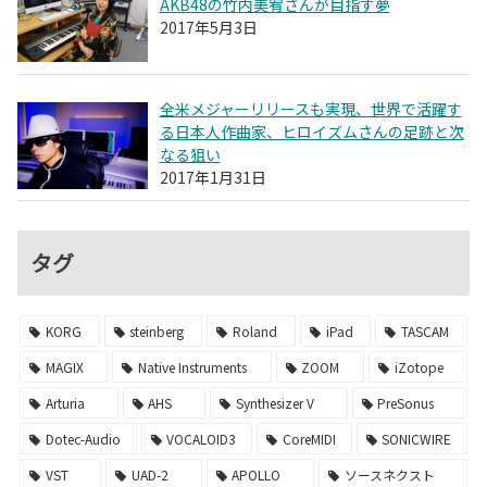
AKB48の竹内美宥さんが目指す夢
2017年5月3日
全米メジャーリリースも実現、世界で活躍す
る日本人作曲家、ヒロイズムさんの足跡と次
なる狙い
2017年1月31日
タグ
KORG
steinberg
Roland
iPad
TASCAM
MAGIX
Native Instruments
ZOOM
iZotope
Arturia
AHS
Synthesizer V
PreSonus
Dotec-Audio
VOCALOID3
CoreMIDI
SONICWIRE
VST
UAD-2
APOLLO
ソースネクスト