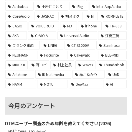
Audiobus
小岩井ことり
iRig
Inter-AppAudio
CoreAudio
JASRAC
初音ミク
NI
KOMPLETE
CASIO
VOICEROID
M3
iPhone
TR-808
AKAI
CeVIO AI
Universal Audio
江夏正晃
フランク重虎
LINE6
CT-S1000V
Sennheiser
NEUMANN
Focusrite
Cakewalk
BLE-MIDI
MIDI 2.0
耳コピ
村上社長
Waves
Thunderbolt
Antelope
IK Multimedia
結月ゆかり
UAD
NAMM
MOTU
DeeMax
AI
今月のアンケート
DTMユーザー調査のため年齢を教えてください(2026)
50代
(29%, 193 Votes)