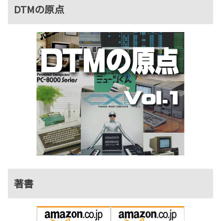
DTMの原点
著書