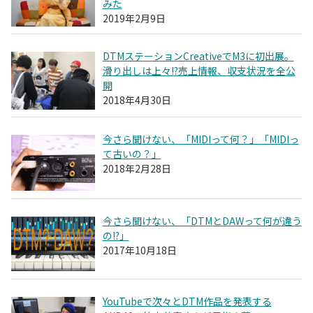
みた
2019年2月9日
DTMステーションCreativeでM3に初出展。
滑り出しは上々!?売上情報、収支状況を全公
開
2018年4月30日
今さら聞けない、「MIDIって何？」「MIDIっ
て古いの？」
2018年2月28日
今さら聞けない、「DTMとDAWって何が違う
の!?」
2017年10月18日
YouTubeで次々とDTM作品を発表する