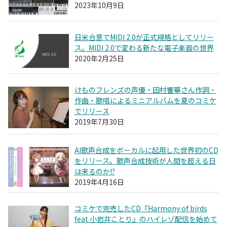
2023年10月9日
日米合意でMIDI 2.0が正式規格としてリリー
ス。MIDI 2.0で変わる新たな電子楽器の世界
2020年2月25日
けものフレンズの声優・田村響華さん作詞・
作曲・歌唱によるミニアルバムを夏のコミケ
でリリース
2019年7月30日
AI歌声合成をボーカルに起用した世界初のCD
をリリース。歌声合成技術が人間を超える日
は来るのか!?
2019年4月16日
コミケで完売したCD『Harmony of birds
feat.小岩井ことり』のハイレゾ配信を始めて