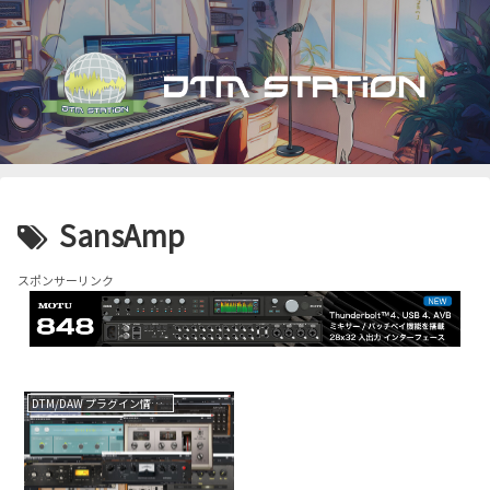
SansAmp
スポンサーリンク
DTM/DAW プラグイン情報（VST AU AAX）