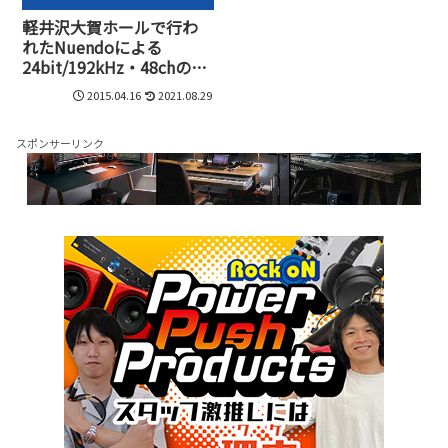
軽井沢大賀ホールで行わ
れたNuendoによる
24bit/192kHz・48chの同
時レコーディングテスト
2015.04.16
2021.08.29
スポンサーリンク