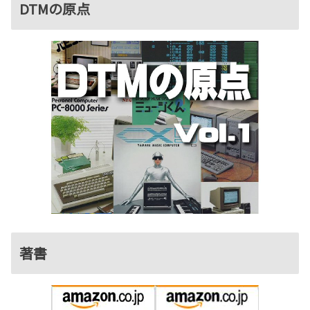
DTMの原点
著書