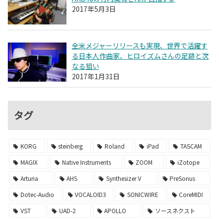
2017年5月3日
全米メジャーリリースも実現、世界で活躍す
る日本人作曲家、ヒロイズムさんの足跡と次
なる狙い
2017年1月31日
タグ
KORG
steinberg
Roland
iPad
TASCAM
MAGIX
Native Instruments
ZOOM
iZotope
Arturia
AHS
Synthesizer V
PreSonus
Dotec-Audio
VOCALOID3
SONICWIRE
CoreMIDI
VST
UAD-2
APOLLO
ソースネクスト