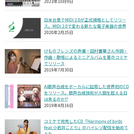
2023年10月9日
日米合意でMIDI 2.0が正式規格としてリリー
ス。MIDI 2.0で変わる新たな電子楽器の世界
2020年2月25日
けものフレンズの声優・田村響華さん作詞・
作曲・歌唱によるミニアルバムを夏のコミケ
でリリース
2019年7月30日
AI歌声合成をボーカルに起用した世界初のCD
をリリース。歌声合成技術が人間を超える日
は来るのか!?
2019年4月16日
コミケで完売したCD『Harmony of birds
feat.小岩井ことり』のハイレゾ配信を始めて
みた