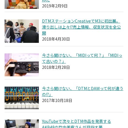
2019年2月9日
DTMステーションCreativeでM3に初出展。
滑り出しは上々!?売上情報、収支状況を全公
開
2018年4月30日
今さら聞けない、「MIDIって何？」「MIDIっ
て古いの？」
2018年2月28日
今さら聞けない、「DTMとDAWって何が違う
の!?」
2017年10月18日
YouTubeで次々とDTM作品を発表する
AKB48の竹内美宥さんが目指す夢