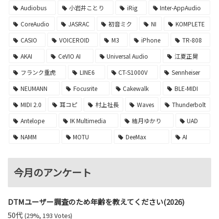
Audiobus
小岩井ことり
iRig
Inter-AppAudio
CoreAudio
JASRAC
初音ミク
NI
KOMPLETE
CASIO
VOICEROID
M3
iPhone
TR-808
AKAI
CeVIO AI
Universal Audio
江夏正晃
フランク重虎
LINE6
CT-S1000V
Sennheiser
NEUMANN
Focusrite
Cakewalk
BLE-MIDI
MIDI 2.0
耳コピ
村上社長
Waves
Thunderbolt
Antelope
IK Multimedia
結月ゆかり
UAD
NAMM
MOTU
DeeMax
AI
今月のアンケート
DTMユーザー調査のため年齢を教えてください(2026)
50代
(29%, 193 Votes)