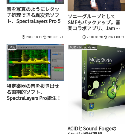
音を写真のようにレタッ
チ処理できる異次元ソフ
ソニーグループとして
ト、SpectraLayers Pro 5
SMEもバックアップ。音
楽コラボアプリ、Jam
Studioが狙う音楽制作の
2018.10.19
2019.01.21
2018.03.28
2021.08.03
新しい世界
DAW
ACID・MusicMaker
特定楽器の音を抜き出せ
る画期的ソフト、
SpectraLayers Pro誕生！
ACIDとSound Forgeの