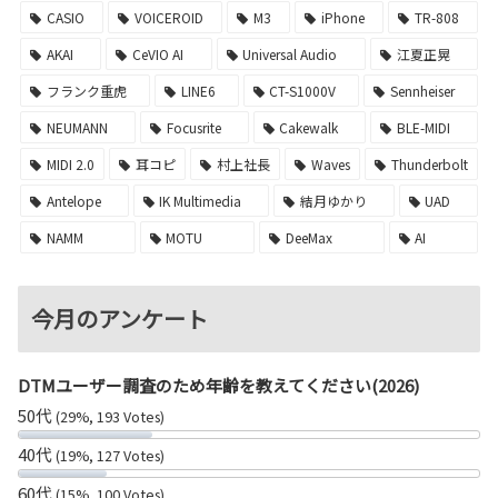
CASIO
VOICEROID
M3
iPhone
TR-808
AKAI
CeVIO AI
Universal Audio
江夏正晃
フランク重虎
LINE6
CT-S1000V
Sennheiser
NEUMANN
Focusrite
Cakewalk
BLE-MIDI
MIDI 2.0
耳コピ
村上社長
Waves
Thunderbolt
Antelope
IK Multimedia
結月ゆかり
UAD
NAMM
MOTU
DeeMax
AI
今月のアンケート
DTMユーザー調査のため年齢を教えてください(2026)
50代
(29%, 193 Votes)
40代
(19%, 127 Votes)
60代
(15%, 100 Votes)