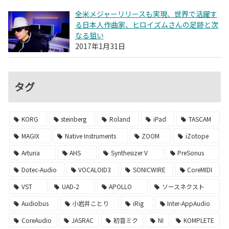
全米メジャーリリースも実現、世界で活躍す
る日本人作曲家、ヒロイズムさんの足跡と次
なる狙い
2017年1月31日
タグ
KORG
steinberg
Roland
iPad
TASCAM
MAGIX
Native Instruments
ZOOM
iZotope
Arturia
AHS
Synthesizer V
PreSonus
Dotec-Audio
VOCALOID3
SONICWIRE
CoreMIDI
VST
UAD-2
APOLLO
ソースネクスト
Audiobus
小岩井ことり
iRig
Inter-AppAudio
CoreAudio
JASRAC
初音ミク
NI
KOMPLETE