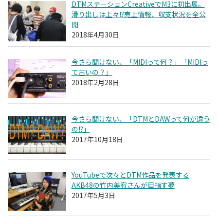
DTMステーションCreativeでM3に初出展。
滑り出しは上々!?売上情報、収支状況を全公
開
2018年4月30日
今さら聞けない、「MIDIって何？」「MIDIっ
て古いの？」
2018年2月28日
今さら聞けない、「DTMとDAWって何が違う
の!?」
2017年10月18日
YouTubeで次々とDTM作品を発表する
AKB48の竹内美宥さんが目指す夢
2017年5月3日