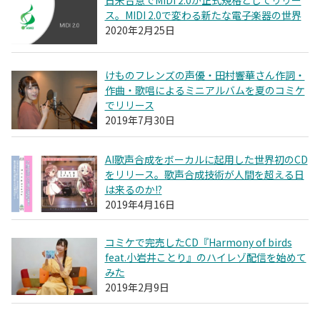
日米合意でMIDI 2.0が正式規格としてリリー
ス。MIDI 2.0で変わる新たな電子楽器の世界
2020年2月25日
けものフレンズの声優・田村響華さん作詞・
作曲・歌唱によるミニアルバムを夏のコミケ
でリリース
2019年7月30日
AI歌声合成をボーカルに起用した世界初のCD
をリリース。歌声合成技術が人間を超える日
は来るのか!?
2019年4月16日
コミケで完売したCD『Harmony of birds
feat.小岩井ことり』のハイレゾ配信を始めて
みた
2019年2月9日