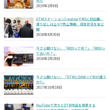
みた
2019年2月9日
DTMステーションCreativeでM3に初出展。
滑り出しは上々!?売上情報、収支状況を全公
開
2018年4月30日
今さら聞けない、「MIDIって何？」「MIDIっ
て古いの？」
2018年2月28日
今さら聞けない、「DTMとDAWって何が違う
の!?」
2017年10月18日
YouTubeで次々とDTM作品を発表する