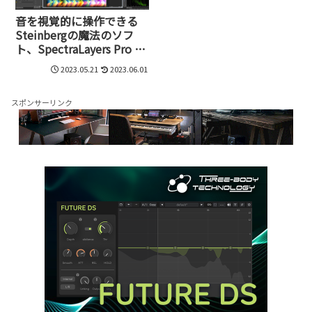
音を視覚的に操作できる
Steinbergの魔法のソフ
ト、SpectraLayers Pro 9
が同梱！波形編集ソフト
2023.05.21
2023.06.01
の定番の新バージョン
SOUND FORGE 17誕生
スポンサーリンク