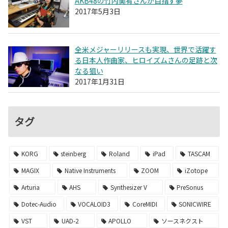
AKB48の竹内美宥さんが目指す夢
2017年5月3日
全米メジャーリリースも実現、世界で活躍す
る日本人作曲家、ヒロイズムさんの足跡と次
なる狙い
2017年1月31日
タグ
KORG
steinberg
Roland
iPad
TASCAM
MAGIX
Native Instruments
ZOOM
iZotope
Arturia
AHS
Synthesizer V
PreSonus
Dotec-Audio
VOCALOID3
CoreMIDI
SONICWIRE
VST
UAD-2
APOLLO
ソースネクスト