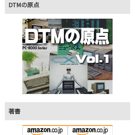
DTMの原点
著書