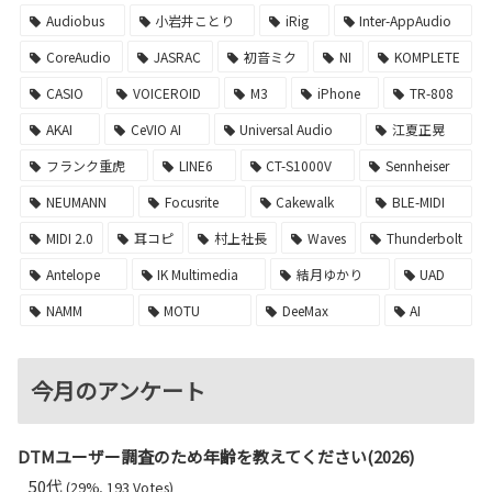
Audiobus
小岩井ことり
iRig
Inter-AppAudio
CoreAudio
JASRAC
初音ミク
NI
KOMPLETE
CASIO
VOICEROID
M3
iPhone
TR-808
AKAI
CeVIO AI
Universal Audio
江夏正晃
フランク重虎
LINE6
CT-S1000V
Sennheiser
NEUMANN
Focusrite
Cakewalk
BLE-MIDI
MIDI 2.0
耳コピ
村上社長
Waves
Thunderbolt
Antelope
IK Multimedia
結月ゆかり
UAD
NAMM
MOTU
DeeMax
AI
今月のアンケート
DTMユーザー調査のため年齢を教えてください(2026)
50代
(29%, 193 Votes)