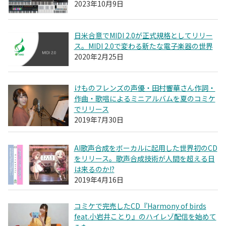
2023年10月9日
日米合意でMIDI 2.0が正式規格としてリリー
ス。MIDI 2.0で変わる新たな電子楽器の世界
2020年2月25日
けものフレンズの声優・田村響華さん作詞・
作曲・歌唱によるミニアルバムを夏のコミケ
でリリース
2019年7月30日
AI歌声合成をボーカルに起用した世界初のCD
をリリース。歌声合成技術が人間を超える日
は来るのか!?
2019年4月16日
コミケで完売したCD『Harmony of birds
feat.小岩井ことり』のハイレゾ配信を始めて