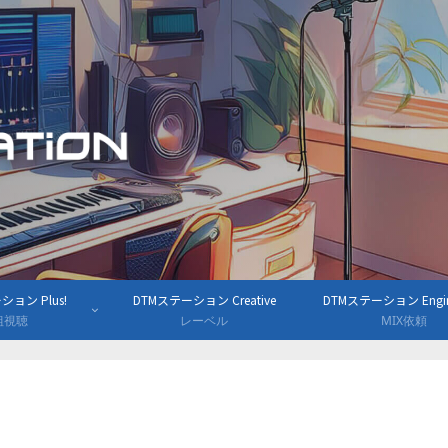
ョン Plus!
DTMステーション Creative
DTMステーション Engine
組視聴
レーベル
MIX依頼