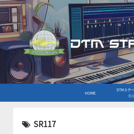
DTMステーシ
HOME
番
SR117