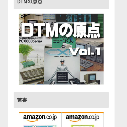
DTMの原点
著書