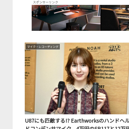
スポンサーリンク
マイク・レコーディング
U87にも匹敵する!? Earthworksのハンドヘ
ドコンデンサマイク、4万円のSR117と12万