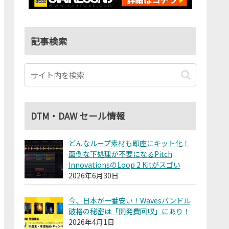
記事検索
DTM・DAW セール情報
どんなループ素材も即座にキット化！
面倒な下処理が不要になるPitch
InnovationsのLoop 2 Kitがスゴい
2026年6月30日
今、日本が一番安い！Wavesバンドル
破格の秘密は「開発費回収」にあり！
2026年4月1日