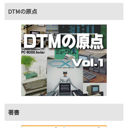
DTMの原点
著書