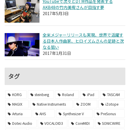
YouTubeで次々とDTM作品を発表する
AKB48の竹内美宥さんが目指す夢
2017年5月3日
全米メジャーリリースも実現、世界で活躍す
る日本人作曲家、ヒロイズムさんの足跡と次
なる狙い
2017年1月31日
タグ
KORG
steinberg
Roland
iPad
TASCAM
MAGIX
Native Instruments
ZOOM
iZotope
Arturia
AHS
Synthesizer V
PreSonus
Dotec-Audio
VOCALOID3
CoreMIDI
SONICWIRE