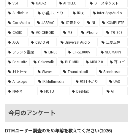
VST
UAD-2
APOLLO
ソースネクスト
Audiobus
小岩井ことり
iRig
Inter-AppAudio
CoreAudio
JASRAC
初音ミク
NI
KOMPLETE
CASIO
VOICEROID
M3
iPhone
TR-808
AKAI
CeVIO AI
Universal Audio
江夏正晃
フランク重虎
LINE6
CT-S1000V
NEUMANN
Focusrite
Cakewalk
BLE-MIDI
MIDI 2.0
耳コピ
村上社長
Waves
Thunderbolt
Sennheiser
Antelope
IK Multimedia
結月ゆかり
UAD
NAMM
MOTU
DeeMax
AI
今月のアンケート
DTMユーザー調査のため年齢を教えてください(2026)