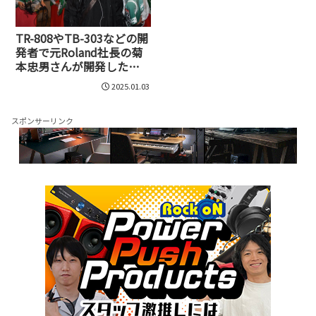
TR-808やTB-303などの開
発者で元Roland社長の菊
本忠男さんが開発した新
兵器X Modal Musicは世界
2025.01.03
に革命を起こすか!?
スポンサーリンク