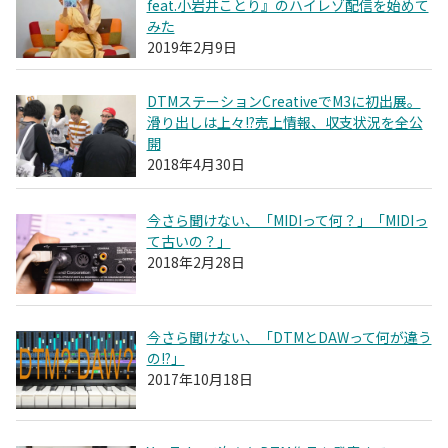
feat.小岩井ことり』のハイレゾ配信を始めて
みた
2019年2月9日
DTMステーションCreativeでM3に初出展。
滑り出しは上々!?売上情報、収支状況を全公
開
2018年4月30日
今さら聞けない、「MIDIって何？」「MIDIっ
て古いの？」
2018年2月28日
今さら聞けない、「DTMとDAWって何が違う
の!?」
2017年10月18日