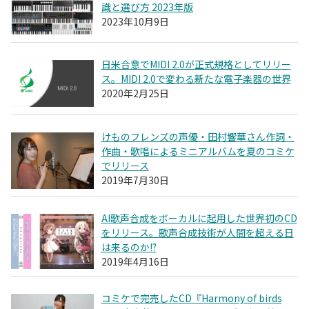
識と選び方 2023年版
2023年10月9日
日米合意でMIDI 2.0が正式規格としてリリー
ス。MIDI 2.0で変わる新たな電子楽器の世界
2020年2月25日
けものフレンズの声優・田村響華さん作詞・
作曲・歌唱によるミニアルバムを夏のコミケ
でリリース
2019年7月30日
AI歌声合成をボーカルに起用した世界初のCD
をリリース。歌声合成技術が人間を超える日
は来るのか!?
2019年4月16日
コミケで完売したCD『Harmony of birds