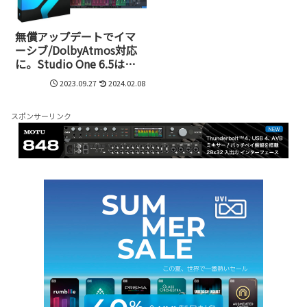
無償アップデートでイマ
ーシブ/DolbyAtmos対応
に。Studio One 6.5はヘ
ッドホンで空間オーディ
2023.09.27
2024.02.08
オ作品が作れる
スポンサーリンク