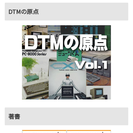
DTMの原点
著書