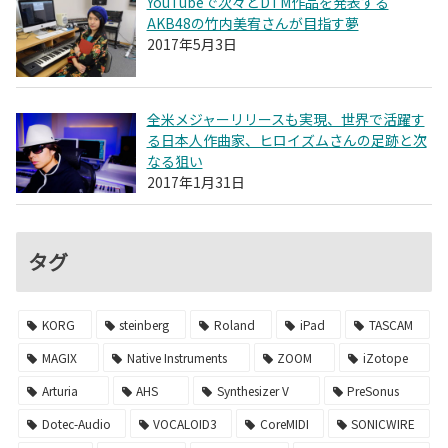
YouTubeで次々とDTM作品を発表する
AKB48の竹内美宥さんが目指す夢
2017年5月3日
全米メジャーリリースも実現、世界で活躍す
る日本人作曲家、ヒロイズムさんの足跡と次
なる狙い
2017年1月31日
タグ
KORG
steinberg
Roland
iPad
TASCAM
MAGIX
Native Instruments
ZOOM
iZotope
Arturia
AHS
Synthesizer V
PreSonus
Dotec-Audio
VOCALOID3
CoreMIDI
SONICWIRE