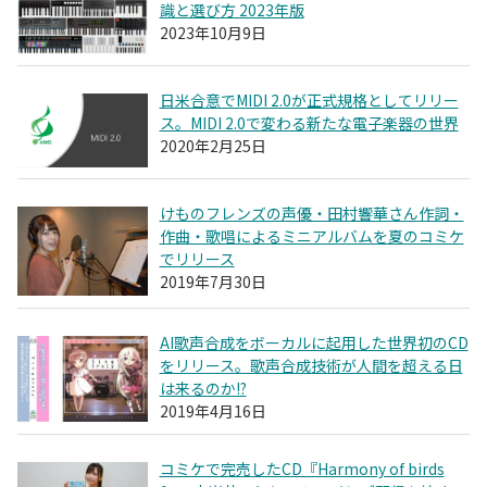
識と選び方 2023年版
2023年10月9日
日米合意でMIDI 2.0が正式規格としてリリー
ス。MIDI 2.0で変わる新たな電子楽器の世界
2020年2月25日
けものフレンズの声優・田村響華さん作詞・
作曲・歌唱によるミニアルバムを夏のコミケ
でリリース
2019年7月30日
AI歌声合成をボーカルに起用した世界初のCD
をリリース。歌声合成技術が人間を超える日
は来るのか!?
2019年4月16日
コミケで完売したCD『Harmony of birds