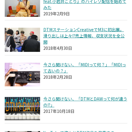
feat.小岩井ことり』のハイレゾ配信を始めて
みた
2019年2月9日
DTMステーションCreativeでM3に初出展。
滑り出しは上々!?売上情報、収支状況を全公
開
2018年4月30日
今さら聞けない、「MIDIって何？」「MIDIっ
て古いの？」
2018年2月28日
今さら聞けない、「DTMとDAWって何が違う
の!?」
2017年10月18日