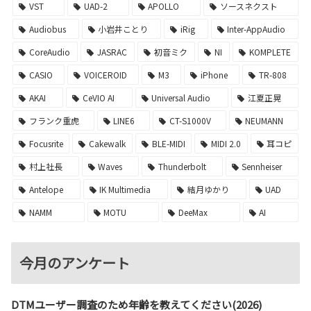
VST
UAD-2
APOLLO
ソースネクスト
Audiobus
小岩井ことり
iRig
Inter-AppAudio
CoreAudio
JASRAC
初音ミク
NI
KOMPLETE
CASIO
VOICEROID
M3
iPhone
TR-808
AKAI
CeVIO AI
Universal Audio
江夏正晃
フランク重虎
LINE6
CT-S1000V
NEUMANN
Focusrite
Cakewalk
BLE-MIDI
MIDI 2.0
耳コピ
村上社長
Waves
Thunderbolt
Sennheiser
Antelope
IK Multimedia
結月ゆかり
UAD
NAMM
MOTU
DeeMax
AI
今月のアンケート
DTMユーザー調査のため年齢を教えてください(2026)